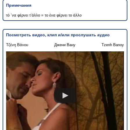
Примечания
τό `να φέρνει τ’άλλο = το ένα φέρνει το άλλο
Посмотреть видео, клип и/или прослушать аудио
Τζένη Βάνου
Джени Вану
Tzenh Banoy