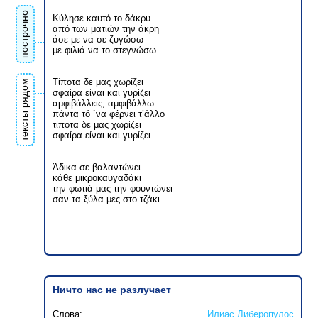
построчно
Κύλησε καυτό το δάκρυ
από των ματιών την άκρη
άσε με να σε ζυγώσω
με φιλιά να το στεγνώσω
Τίποτα δε μας χωρίζει
тексты рядом
σφαίρα είναι και γυρίζει
αμφιβάλλεις, αμφιβάλλω
πάντα τό `να φέρνει τ’άλλο
τίποτα δε μας χωρίζει
σφαίρα είναι και γυρίζει
Άδικα σε βαλαντώνει
κάθε μικροκαυγαδάκι
την φωτιά μας την φουντώνει
σαν τα ξύλα μες στο τζάκι
Ничто нас не разлучает
Слова:
Илиас Либеропулос