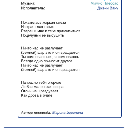
Музыка:
Мимис Плессас
Исполнитель:
Джени Вану
Покатилась жаркая слеза
Из края глаз твоих
Разреши мне к тебе приблизиться
Поцелуями ее высушить
Ничто нас не разлучает
(Земной) шар это и он вращается
Ты сомневаешься, я сомневаюсь
Всегда одно приносит другое
Ничто нас не разлучает
(Земной) шар это и он вращается
Напрасно тебя огорчает
Любая маленькая ссора
Огонь наш раздувает
Как дрова в очаге
Автор перевода:
Марина Боронина