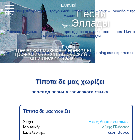
Ελληνικά
Песни
MENU
Эллады
Русский
English
греческая музыка, переводы
греческих песен на русский и
английский языки
Τίποτα δε μας χωρίζει
перевод песни с греческого языка
Τίποτα δε μας χωρίζει
Στίχοι:
Ηλίας Λυμπερόπουλος
Μουσική:
Μίμης Πλέσσας
Εκτελεστής:
Τζένη Βάνου