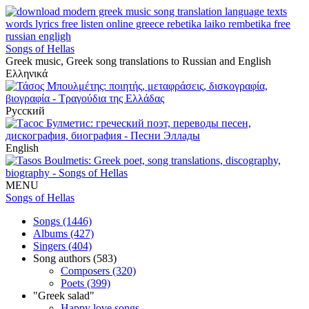
Songs of Hellas
Greek music, Greek song translations to Russian and English
Ελληνικά
Русский
English
MENU
Songs of Hellas
Songs (1446)
Albums (427)
Singers (404)
Song authors (583)
Composers (320)
Poets (399)
"Greek salad"
Happy love songs