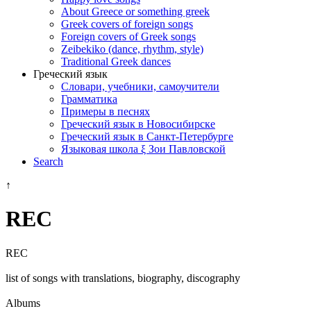
About Greece or something greek
Greek covers of foreign songs
Foreign covers of Greek songs
Zeibekiko (dance, rhythm, style)
Traditional Greek dances
Греческий язык
Словари, учебники, самоучители
Грамматика
Примеры в песнях
Греческий язык в Новосибирске
Греческий язык в Санкт-Петербурге
Языковая школа ξ Зои Павловской
Search
↑
REC
REC
list of songs with translations, biography, discography
Αlbums