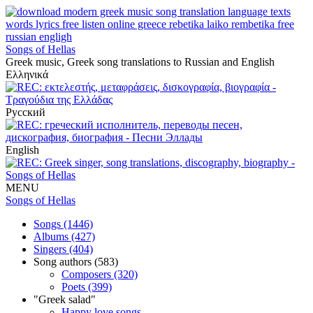
Songs of Hellas
Greek music, Greek song translations to Russian and English
Ελληνικά
Русский
English
MENU
Songs of Hellas
Songs (1446)
Albums (427)
Singers (404)
Song authors (583)
Composers (320)
Poets (399)
"Greek salad"
Happy love songs