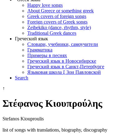
Happy love songs
About Greece or something greek
Greek covers of foreign songs
Foreign covers of Greek songs
Zeibekiko (dance, rhythm, style)
Traditional Greek dances
Греческий язык
Словари, учебники, самоучители
Грамматика
Примеры в песнях
Греческий язык в Новосибирске
Греческий язык в Санкт-Петербурге
Языковая школа ξ Зои Павловской
Search
↑
Στέφανος Κιουπρούλης
Stefanos Kiouproulis
list of songs with translations, biography, discography