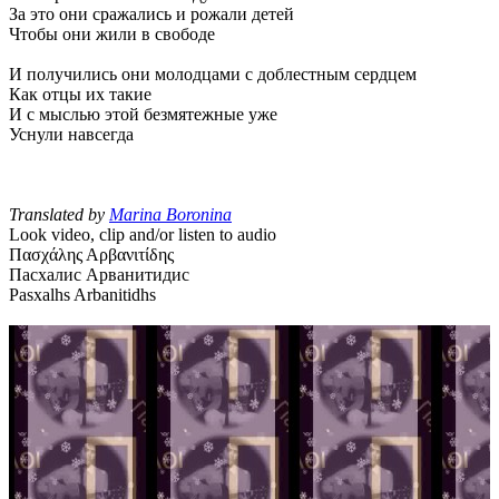
За это они сражались и рожали детей
Чтобы они жили в свободе
И получились они молодцами с доблестным сердцем
Как отцы их такие
И с мыслью этой безмятежные уже
Уснули навсегда
Translated by
Marina Boronina
Look video, clip and/or listen to audio
Πασχάλης Αρβανιτίδης
Пасхалис Арванитидис
Pasxalhs Arbanitidhs