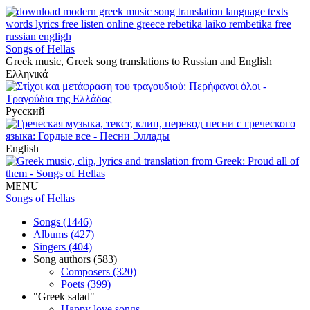
Songs of Hellas
Greek music, Greek song translations to Russian and English
Ελληνικά
Русский
English
MENU
Songs of Hellas
Songs (1446)
Albums (427)
Singers (404)
Song authors (583)
Composers (320)
Poets (399)
"Greek salad"
Happy love songs