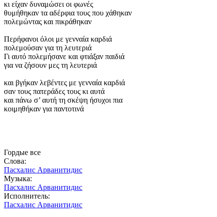
κι είχαν δυναμώσει οι φωνές
θυμήθηκαν τα αδέρφια τους που χάθηκαν
πολεμώντας και πικράθηκαν
Περήφανοι όλοι με γενναία καρδιά
πολεμούσαν για τη λευτεριά
Γι αυτό πολεμήσανε και φτιάξαν παιδιά
για να ζήσουν μες τη λευτεριά
και βγήκαν λεβέντες με γενναία καρδιά
σαν τους πατεράδες τους κι αυτά
και πάνω σ’ αυτή τη σκέψη ήσυχοι πια
κοιμηθήκαν για παντοτινά
Гордые все
Слова:
Пасхалис Арванитидис
Музыка:
Пасхалис Арванитидис
Исполнитель:
Пасхалис Арванитидис