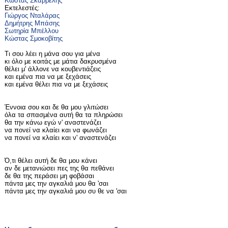
Κώστας Σκαρβέλης
Εκτελεστές:
Γιώργος Νταλάρας
Δημήτρης Μπάσης
Σωτηρία Μπέλλου
Κώστας Σμοκοβίτης
Τι σου λέει η μάνα σου για μένα
κι όλο με κοιτάς με μάτια δακρυσμένα
θέλει μ' άλλονε να κουβεντιάζεις
και εμένα πια να με ξεχάσεις
και εμένα θέλει πια να με ξεχάσεις
Έννοια σου και δε θα μου γλιτώσει
όλα τα σπασμένα αυτή θα τα πληρώσει
θα την κάνω εγώ ν' αναστενάζει
να πονεί να κλαίει και να φωνάζει
να πονεί να κλαίει και ν' αναστενάζει
Ό,τι θέλει αυτή δε θα μου κάνει
αν δε μετανιώσει πες της θα πεθάνει
δε θα της περάσει μη φοβάσαι
πάντα μες την αγκαλιά μου θα 'σαι
πάντα μες την αγκαλιά μου συ θε να 'σαι