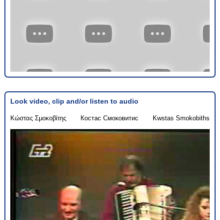
Look video, clip and/or listen to audio
Κώστας Σμοκοβίτης
Костас Смоковитис
Kwstas Smokobiths