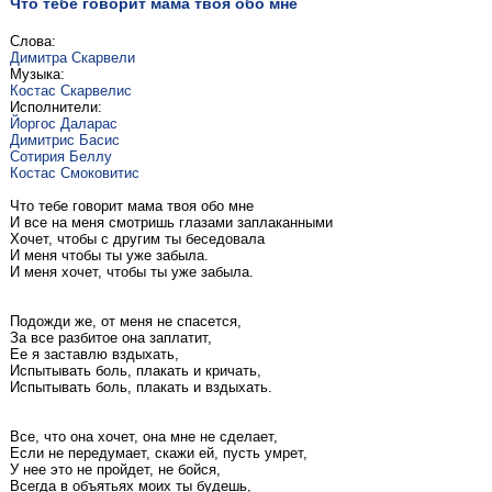
Что тебе говорит мама твоя обо мне
Слова:
Димитра Скарвели
Музыка:
Костас Скарвелис
Исполнители:
Йоргос Даларас
Димитрис Басис
Сотирия Беллу
Костас Смоковитис
Что тебе говорит мама твоя обо мне
И все на меня смотришь глазами заплаканными
Хочет, чтобы с другим ты беседовала
И меня чтобы ты уже забыла.
И меня хочет, чтобы ты уже забыла.
Подожди же, от меня не спасется,
За все разбитое она заплатит,
Ее я заставлю вздыхать,
Испытывать боль, плакать и кричать,
Испытывать боль, плакать и вздыхать.
Все, что она хочет, она мне не сделает,
Если не передумает, скажи ей, пусть умрет,
У нее это не пройдет, не бойся,
Всегда в объятьях моих ты будешь,