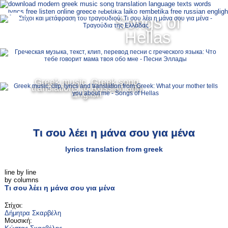
Ελληνικά
Songs of
MENU
Hellas
Русский
English
Greek music, Greek song
translations to Russian and
English
Τι σου λέει η μάνα σου για μένα
lyrics translation from greek
line by line
by columns
Τι σου λέει η μάνα σου για μένα
Στίχοι:
Δήμητρα Σκαρβέλη
Μουσική: