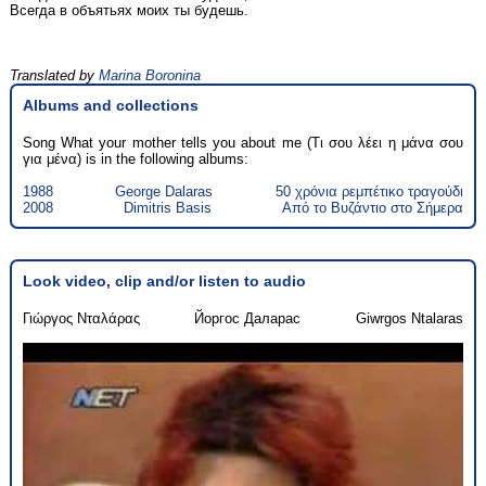
Всегда в объятьях моих ты будешь.
Translated by
Marina Boronina
Albums and collections
Song What your mother tells you about me (Τι σου λέει η μάνα σου
για μένα) is in the following albums:
1988
George Dalaras
50 χρόνια ρεμπέτικο τραγούδι
2008
Dimitris Basis
Από το Βυζάντιο στο Σήμερα
Look video, clip and/or listen to audio
Γιώργος Νταλάρας
Йоргос Даларас
Giwrgos Ntalaras