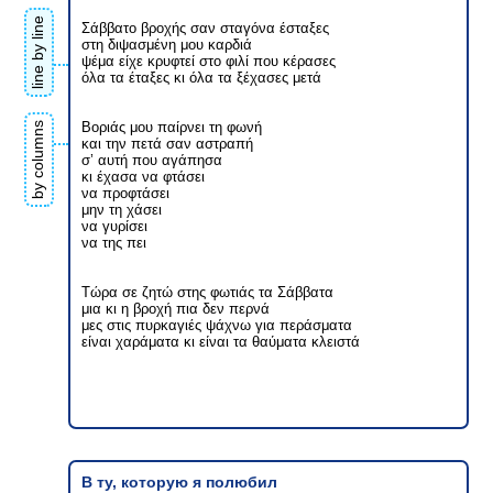
line by line
Σάββατο βροχής σαν σταγόνα έσταξες
στη διψασμένη μου καρδιά
ψέμα είχε κρυφτεί στο φιλί που κέρασες
όλα τα έταξες κι όλα τα ξέχασες μετά
Βοριάς μου παίρνει τη φωνή
by columns
και την πετά σαν αστραπή
σ’ αυτή που αγάπησα
κι έχασα να φτάσει
να προφτάσει
μην τη χάσει
να γυρίσει
να της πει
Τώρα σε ζητώ στης φωτιάς τα Σάββατα
μια κι η βροχή πια δεν περνά
μες στις πυρκαγιές ψάχνω για περάσματα
είναι χαράματα κι είναι τα θαύματα κλειστά
В ту, которую я полюбил