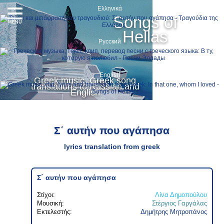
Ελληνικά
Songs of
MENU
Hellas
Русский
English
Greek music, Greek song
translations to Russian and
English
Σ΄ αυτήν που αγάπησα
lyrics translation from greek
Σ΄ αυτήν που αγάπησα
Στίχοι:
Λίνα Δημοπούλου
Μουσική:
Στέργιος Γαργάλας
Εκτελεστής:
Δημήτρης Μητροπάνος