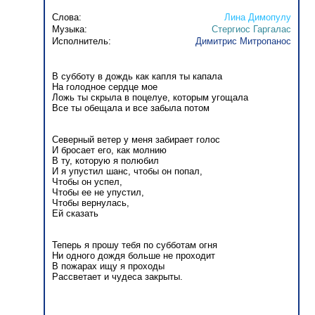
Слова:
Лина Димопулу
Музыка:
Стергиос Гаргалас
Исполнитель:
Димитрис Митропанос
В субботу в дождь как капля ты капала
На голодное сердце мое
Ложь ты скрыла в поцелуе, которым угощала
Все ты обещала и все забыла потом
Северный ветер у меня забирает голос
И бросает его, как молнию
В ту, которую я полюбил
И я упустил шанс, чтобы он попал,
Чтобы он успел,
Чтобы ее не упустил,
Чтобы вернулась,
Ей сказать
Теперь я прошу тебя по субботам огня
Ни одного дождя больше не проходит
В пожарах ищу я проходы
Рассветает и чудеса закрыты.