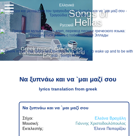
Ελληνικά
Songs of
MENU
Hellas
Русский
English
Greek music, Greek song
translations to Russian and
English
Να ξυπνάω και να `μαι μαζί σου
lyrics translation from greek
Να ξυπνάω και να `μαι μαζί σου
Στίχοι:
Ελεάνα Βραχάλη
Μουσική:
Γιάννης Χριστοδουλόπουλος
Εκτελεστής:
Έλενα Παπαρίζου