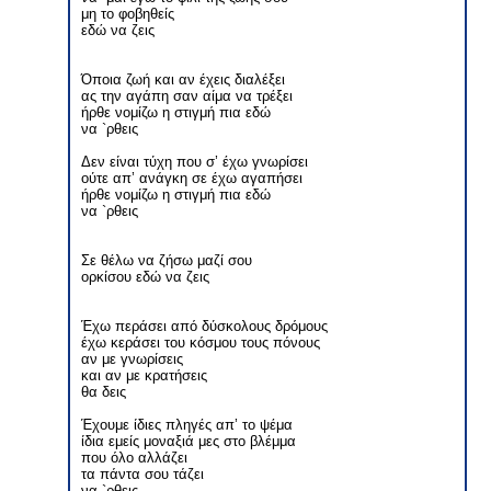
μη το φοβηθείς
εδώ να ζεις
Όποια ζωή και αν έχεις διαλέξει
ας την αγάπη σαν αίμα να τρέξει
ήρθε νομίζω η στιγμή πια εδώ
να `ρθεις
Δεν είναι τύχη που σ’ έχω γνωρίσει
ούτε απ’ ανάγκη σε έχω αγαπήσει
ήρθε νομίζω η στιγμή πια εδώ
να `ρθεις
Σε θέλω να ζήσω μαζί σου
ορκίσου εδώ να ζεις
Έχω περάσει από δύσκολους δρόμους
έχω κεράσει του κόσμου τους πόνους
αν με γνωρίσεις
και αν με κρατήσεις
θα δεις
Έχουμε ίδιες πληγές απ’ το ψέμα
ίδια εμείς μοναξιά μες στο βλέμμα
που όλο αλλάζει
τα πάντα σου τάζει
να `ρθεις