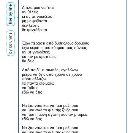
line by line
Δίπλα μου να `σαι
αν θέλεις
κι αν με νοιάζεσαι
μη με φοβάσαι
δεν ξέρεις
δε φαντάζεσαι
by columns
Έχω περάσει από δύσκολους δρόμους
έχω κεράσει του κόσμου τους πόνους
αν με γνωρίσεις
και αν με κρατήσεις
θα δεις
Από παιδί με σιωπές μεγαλώνω
μέτρα να δεις από χρόνο σε χρόνο
πόσο αλλάζω
τα πάντα ετοιμάζω
να `ρθεις
εδώ να ζεις
Να ξυπνάω και να `μαι μαζί σου
να `μαι εγώ το φιλί της ζωής σου
να `μαι η μόνη αγάπη σου αν μπορείς
εδώ να ζεις
Να ξυπνάω και να `μαι μαζί σου
να `μαι εγώ το φιλί της ζωής σου