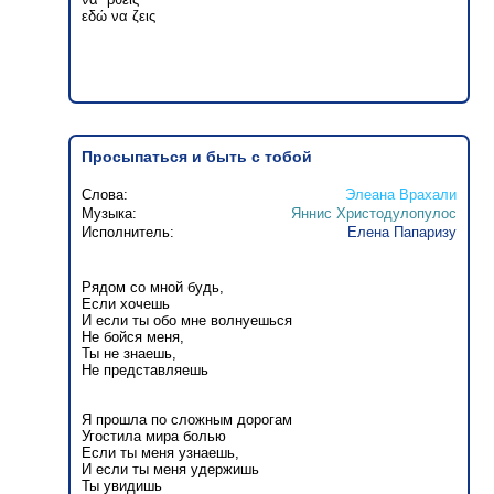
εδώ να ζεις
Просыпаться и быть с тобой
Слова:
Элеана Врахали
Музыка:
Яннис Христодулопулос
Исполнитель:
Елена Папаризу
Рядом со мной будь,
Если хочешь
И если ты обо мне волнуешься
Не бойся меня,
Ты не знаешь,
Не представляешь
Я прошла по сложным дорогам
Угостила мира болью
Если ты меня узнаешь,
И если ты меня удержишь
Ты увидишь