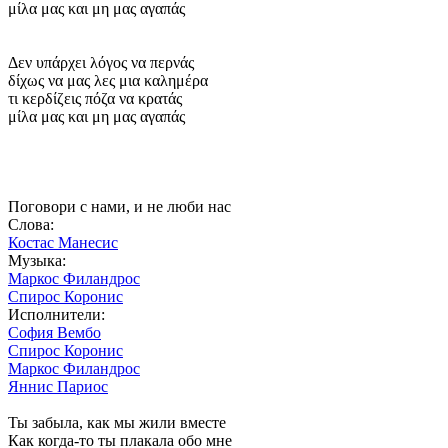
μίλα μας και μη μας αγαπάς
Δεν υπάρχει λόγος να περνάς
δίχως να μας λες μια καλημέρα
τι κερδίζεις πόζα να κρατάς
μίλα μας και μη μας αγαπάς
Поговори с нами, и не люби нас
Слова:
Костас Манесис
Музыка:
Маркос Филандрос
Спирос Коронис
Исполнители:
София Вембо
Спирос Коронис
Маркос Филандрос
Яннис Париос
Ты забыла, как мы жили вместе
Как когда-то ты плакала обо мне