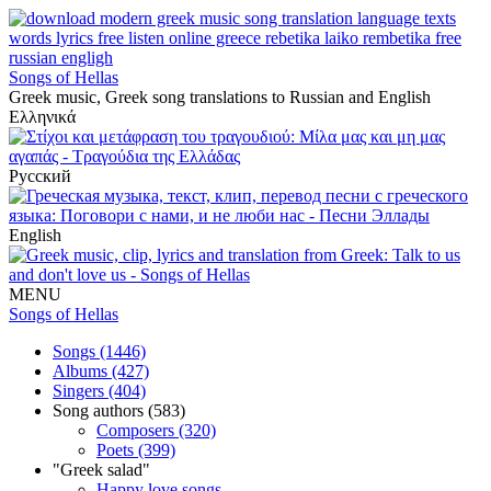
Songs of Hellas
Greek music, Greek song translations to Russian and English
Ελληνικά
Русский
English
MENU
Songs of Hellas
Songs (1446)
Albums (427)
Singers (404)
Song authors (583)
Composers (320)
Poets (399)
"Greek salad"
Happy love songs