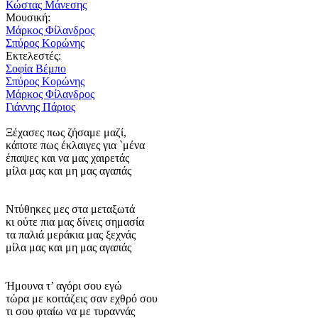
Κώστας Μάνεσης
Μουσική:
Μάρκος Φίλανδρος
Σπύρος Κορώνης
Εκτελεστές:
Σοφία Βέμπο
Σπύρος Κορώνης
Μάρκος Φίλανδρος
Γιάννης Πάριος
Ξέχασες πως ζήσαμε μαζί,
κάποτε πως έκλαιγες για `μένα
έπαψες και να μας χαιρετάς
μίλα μας και μη μας αγαπάς
Ντύθηκες μες στα μεταξωτά
κι ούτε πια μας δίνεις σημασία
τα παλιά μεράκια μας ξεχνάς
μίλα μας και μη μας αγαπάς
Ήμουνα τ’ αγόρι σου εγώ
τώρα με κοιτάζεις σαν εχθρό σου
τι σου φταίω να με τυραννάς