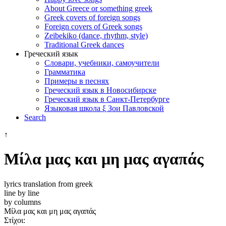
About Greece or something greek
Greek covers of foreign songs
Foreign covers of Greek songs
Zeibekiko (dance, rhythm, style)
Traditional Greek dances
Греческий язык
Словари, учебники, самоучители
Грамматика
Примеры в песнях
Греческий язык в Новосибирске
Греческий язык в Санкт-Петербурге
Языковая школа ξ Зои Павловской
Search
↑
Μίλα μας και μη μας αγαπάς
lyrics translation from greek
line by line
by columns
Μίλα μας και μη μας αγαπάς
Στίχοι: