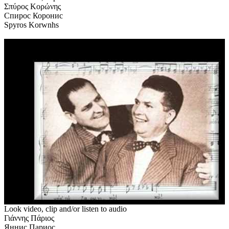
Σπύρος Κορώνης
Спирос Коронис
Spyros Korwnhs
Look video, clip and/or listen to audio
Γιάννης Πάριος
Яннис Париос