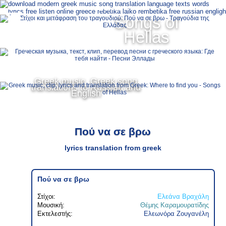
Ελληνικά
Songs of
MENU
Hellas
Русский
English
Greek music, Greek song
translations to Russian and
English
Πού να σε βρω
lyrics translation from greek
Πού να σε βρω
Στίχοι:
Ελεάνα Βραχάλη
Μουσική:
Θέμης Καραμουρατίδης
Εκτελεστής:
Ελεωνόρα Ζουγανέλη