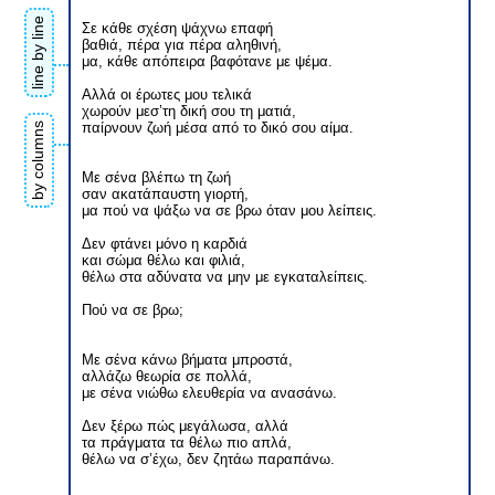
line by line
Σε κάθε σχέση ψάχνω επαφή
βαθιά, πέρα για πέρα αληθινή,
μα, κάθε απόπειρα βαφότανε με ψέμα.
Αλλά οι έρωτες μου τελικά
χωρούν μεσ’τη δική σου τη ματιά,
παίρνουν ζωή μέσα από το δικό σου αίμα.
by columns
Με σένα βλέπω τη ζωή
σαν ακατάπαυστη γιορτή,
μα πού να ψάξω να σε βρω όταν μου λείπεις.
Δεν φτάνει μόνο η καρδιά
και σώμα θέλω και φιλιά,
θέλω στα αδύνατα να μην με εγκαταλείπεις.
Πού να σε βρω;
Με σένα κάνω βήματα μπροστά,
αλλάζω θεωρία σε πολλά,
με σένα νιώθω ελευθερία να ανασάνω.
Δεν ξέρω πώς μεγάλωσα, αλλά
τα πράγματα τα θέλω πιο απλά,
θέλω να σ’έχω, δεν ζητάω παραπάνω.