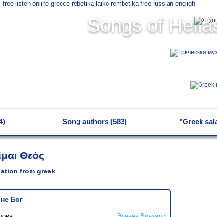
Songs of Hella
4)
Song authors (583)
"Greek sal
ίμαι Θεός
slation from greek
 не Бог
лова:
Элеана Врахали