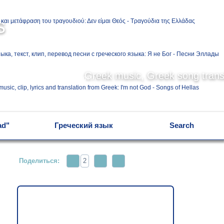
Ελληνικά
s
Русский
Greek music, Greek song transl
English
ad"
Греческий язык
Search
Поделиться:
2