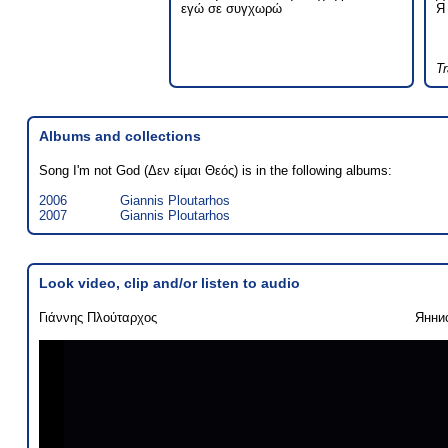
εγώ σε συγχωρώ
Я
T
Albums and collections
Song I'm not God (Δεν είμαι Θεός) is in the following albums:
2006
Giannis Ploutarhos
2007
Giannis Ploutarhos
Look video, clip and/or listen to audio
Γιάννης Πλούταρχος
Янни