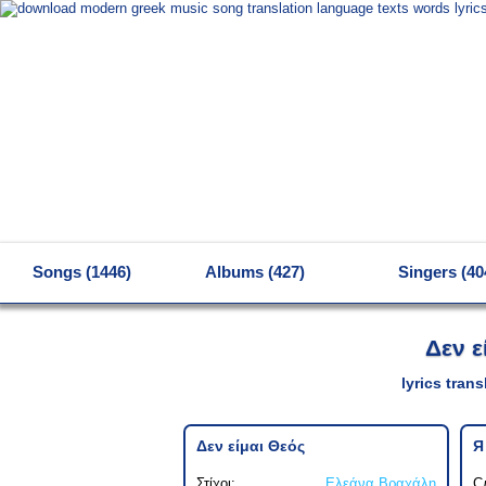
MENU
Songs (1446)
Albums (427)
Singers (40
Δεν ε
lyrics tran
Δεν είμαι Θεός
Я
Στίχοι:
Ελεάνα Βραχάλη
С