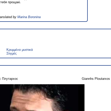
 тебя прощаю.
ranslated by
Marina Boronina
Κρυμμένα μυστικά
Στιγμές
с Плутархос
Giannhs Ploutarxos