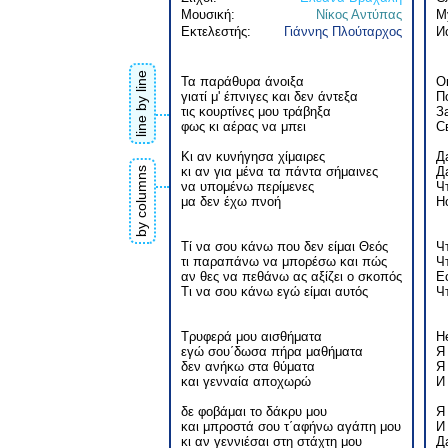
Μουσική:
Νίκος Αντύπας
М
Εκτελεστής:
Γιάννης Πλούταρχος
И
line by line
Τα παράθυρα άνοιξα
О
γιατί μ' έπνιγες και δεν άντεξα
П
τις κουρτίνες μου τράβηξα
З
φως κι αέρας να μπει
С
Κι αν κυνήγησα χίμαιρες
Д
κι αν για μένα τα πάντα σήμαινες
Д
by columns
να υπομένω περίμενες
Ч
μα δεν έχω πνοή
Н
Τί να σου κάνω που δεν είμαι Θεός
Ч
τι παραπάνω να μπορέσω και πώς
Ч
αν θες να πεθάνω ας αξίζει ο σκοπός
Е
Τι να σου κάνω εγώ είμαι αυτός
Ч
Τρυφερά μου αισθήματα
Н
εγώ σου΄δωσα πήρα μαθήματα
Я
δεν ανήκω στα θύματα
Я
και γενναία αποχωρώ
И
δε φοβάμαι το δάκρυ μου
Я
και μπροστά σου τ΄αφήνω αγάπη μου
И
κι αν γεννιέσαι στη στάχτη μου
Д