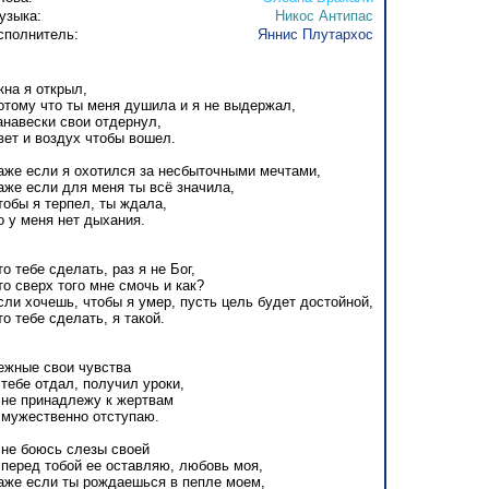
узыка:
Никос Антипас
сполнитель:
Яннис Плутархос
кна я открыл,
отому что ты меня душила и я не выдержал,
анавески свои отдернул,
вет и воздух чтобы вошел.
аже если я охотился за несбыточными мечтами,
аже если для меня ты всё значила,
тобы я терпел, ты ждала,
о у меня нет дыхания.
то тебе сделать, раз я не Бог,
то сверх того мне смочь и как?
сли хочешь, чтобы я умер, пусть цель будет достойной,
то тебе сделать, я такой.
ежные свои чувства
 тебе отдал, получил уроки,
 не принадлежу к жертвам
 мужественно отступаю.
 не боюсь слезы своей
 перед тобой ее оставляю, любовь моя,
аже если ты рождаешься в пепле моем,