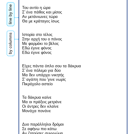
line by line
Του αντίο η ώρα
Σ' ένα πάθος και μίσος
Αν μετάνιωνες τώρα
Θα με κράταγες ίσως
Ιστορία στο τέλος
by columns
Στην αρχή του ο πόνος
Με φαρμάκι το βέλος
Εδώ έγινε φόνος
Εδώ έγινε φόνος
Είχες πάντα όπλο σου τα δάκρυα
Σ' ένα πόλεμο για δύο
Μα δεν υπάρχει νικητής
Σ' αγάπη που 'γινε νωρίς
Πικρόχολο αστείο
Τα δάκρυα καίνε
Μα οι πράξεις μετράνε
Οι άντρες δεν κλαίνε
Μονάχα πονάνε
Δυο παράλληλοι δρόμοι
Σε αφήνω πιο κάτω
Αν ζητούσες συγγνώμη