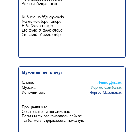
Δε θα πιάναμε πάτο
Κι όμως μοιάζει ειρωνεία
Να σε νοιάζομαι ακόμα
Η δε βρεις ευτυχία
Στα φιλιά σ' άλλο στόμα
Στα φιλιά σ' άλλο στόμα
Мужчины не плачут
Слова:
Яннис Доксас
Музыка:
Йоргос Самбанис
Исполнитель:
Йоргос Мазонакис
Прощания час
Со страстью и ненавистью
Если бы ты раскаивалась сейчас
Ты бы меня удерживала, пожалуй.