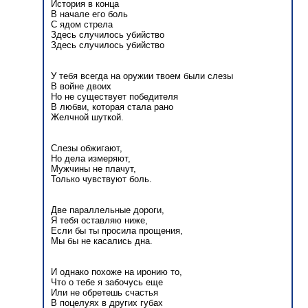
История в конца
В начале его боль
С ядом стрела
Здесь случилось убийство
Здесь случилось убийство
У тебя всегда на оружии твоем были слезы
В войне двоих
Но не существует победителя
В любви, которая стала рано
Желчной шуткой.
Слезы обжигают,
Но дела измеряют,
Мужчины не плачут,
Только чувствуют боль.
Две параллельные дороги,
Я тебя оставляю ниже,
Если бы ты просила прощения,
Мы бы не касались дна.
И однако похоже на иронию то,
Что о тебе я забочусь еще
Или не обретешь счастья
В поцелуях в других губах