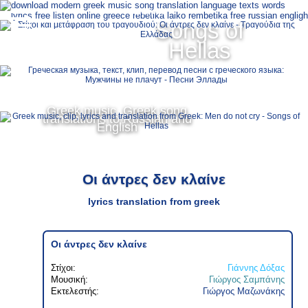
Ελληνικά
Songs of
MENU
Hellas
Русский
English
Greek music, Greek song
translations to Russian and
English
Οι άντρες δεν κλαίνε
lyrics translation from greek
Οι άντρες δεν κλαίνε
Στίχοι:
Γιάννης Δόξας
Μουσική:
Γιώργος Σαμπάνης
Εκτελεστής:
Γιώργος Μαζωνάκης