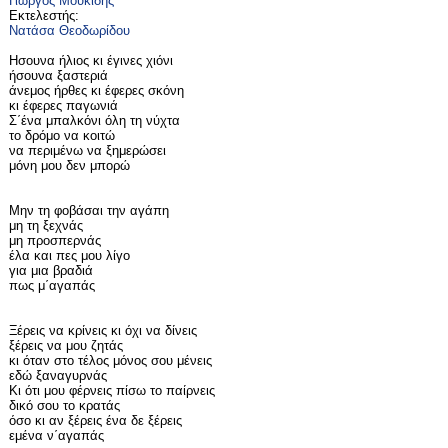
Γιώργος Μουκίδης
Εκτελεστής:
Νατάσα Θεοδωρίδου
Ησουνα ήλιος κι έγινες χιόνι
ήσουνα ξαστεριά
άνεμος ήρθες κι έφερες σκόνη
κι έφερες παγωνιά
Σ΄ένα μπαλκόνι όλη τη νύχτα
το δρόμο να κοιτώ
να περιμένω να ξημερώσει
μόνη μου δεν μπορώ
Μην τη φοβάσαι την αγάπη
μη τη ξεχνάς
μη προσπερνάς
έλα και πες μου λίγο
για μια βραδιά
πως μ΄αγαπάς
Ξέρεις να κρίνεις κι όχι να δίνεις
ξέρεις να μου ζητάς
κι όταν στο τέλος μόνος σου μένεις
εδώ ξαναγυρνάς
Κι ότι μου φέρνεις πίσω το παίρνεις
δικό σου το κρατάς
όσο κι αν ξέρεις ένα δε ξέρεις
εμένα ν΄αγαπάς