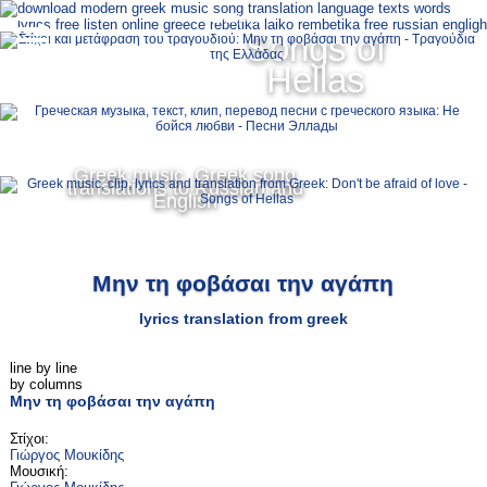
Ελληνικά
Songs of
MENU
Hellas
Русский
English
Greek music, Greek song
translations to Russian and
English
Μην τη φοβάσαι την αγάπη
lyrics translation from greek
line by line
by columns
Μην τη φοβάσαι την αγάπη
Στίχοι:
Γιώργος Μουκίδης
Μουσική: