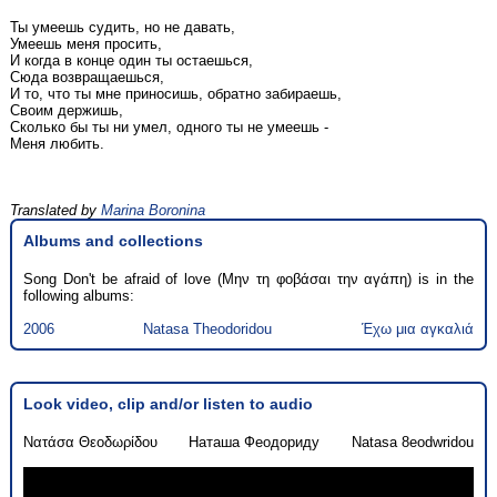
Ты умеешь судить, но не давать,
Умеешь меня просить,
И когда в конце один ты остаешься,
Сюда возвращаешься,
И то, что ты мне приносишь, обратно забираешь,
Своим держишь,
Сколько бы ты ни умел, одного ты не умеешь -
Меня любить.
Translated by
Marina Boronina
Albums and collections
Song Don't be afraid of love (Μην τη φοβάσαι την αγάπη) is in the
following albums:
2006
Natasa Theodoridou
Έχω μια αγκαλιά
Look video, clip and/or listen to audio
Νατάσα Θεοδωρίδου
Наташа Феодориду
Natasa 8eodwridou