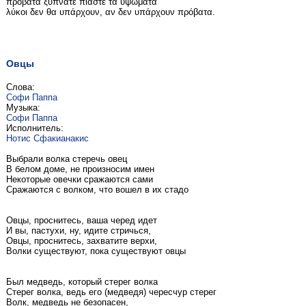
πρόβατα ξυπνάτε πιάστε τα υψώματα
λύκοι δεν θα υπάρχουν, αν δεν υπάρχουν πρόβατα.
Овцы
Слова:
Софи Паппа
Музыка:
Софи Паппа
Исполнитель:
Нотис Сфакианакис
Выбрали волка стеречь овец
В белом доме, не произносим имен
Некоторые овечки сражаются сами
Сражаются с волком, что вошел в их стадо
Овцы, проснитесь, ваша черед идет
И вы, пастухи, ну, идите стричься,
Овцы, проснитесь, захватите верхи,
Волки существуют, пока существуют овцы
Был медведь, который стерег волка
Стерег волка, ведь его (медведя) чересчур стерег
Волк, медведь не безопасен,