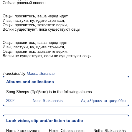
Сейчас раненый опасен.
Овцы, проснитесь, ваша черед идет
И вы, пастухи, ну, идите стричься,
Овцы, проснитесь, захватите верхи,
Волки существуют, пока существуют овцы
Овцы, проснитесь, ваша черед идет
И вы, пастухи, ну, идите стричься,
Овцы, проснитесь, захватите верхи,
Волки не существуют, если не существуют овцы
Translated by
Marina Boronina
Albums and collections
Song Sheeps (Πρόβατα) is in the following albums:
2002
Notis Sfakianakis
Ας μιλήσουν τα τραγούδια
Look video, clip and/or listen to audio
Νότης Σφακιανάκης
Нотис Сфакианакис
Noths Sfakianakhs