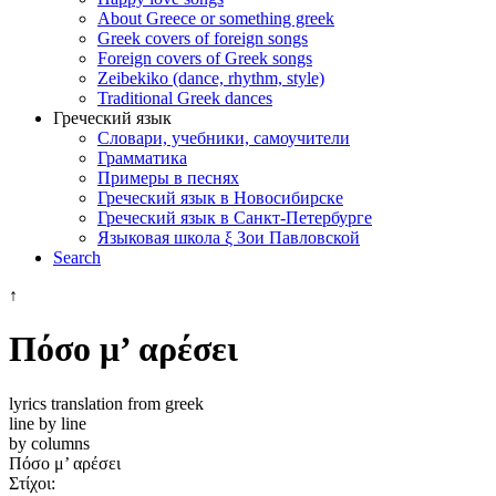
About Greece or something greek
Greek covers of foreign songs
Foreign covers of Greek songs
Zeibekiko (dance, rhythm, style)
Traditional Greek dances
Греческий язык
Словари, учебники, самоучители
Грамматика
Примеры в песнях
Греческий язык в Новосибирске
Греческий язык в Санкт-Петербурге
Языковая школа ξ Зои Павловской
Search
↑
Πόσο μ’ αρέσει
lyrics translation from greek
line by line
by columns
Πόσο μ’ αρέσει
Στίχοι: