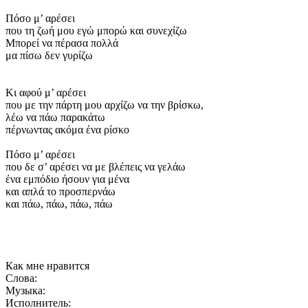
Πόσο μ’ αρέσει
που τη ζωή μου εγώ μπορώ και συνεχίζω
Μπορεί να πέρασα πολλά
μα πίσω δεν γυρίζω
Κι αφού μ’ αρέσει
που με την πάρτη μου αρχίζω να την βρίσκω,
λέω να πάω παρακάτω
πέρνωντας ακόμα ένα ρίσκο
Πόσο μ’ αρέσει
που δε σ’ αρέσει να με βλέπεις να γελάω
ένα εμπόδιο ήσουν για μένα
και απλά το προσπερνάω
και πάω, πάω, πάω, πάω
Как мне нравится
Слова:
Музыка:
Исполнитель: