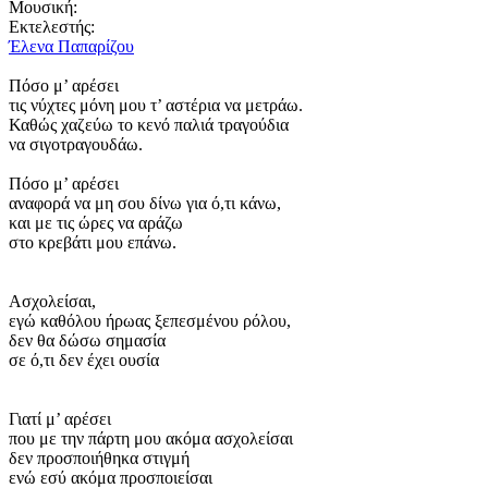
Μουσική:
Εκτελεστής:
Έλενα Παπαρίζου
Πόσο μ’ αρέσει
τις νύχτες μόνη μου τ’ αστέρια να μετράω.
Καθώς χαζεύω το κενό παλιά τραγούδια
να σιγοτραγουδάω.
Πόσο μ’ αρέσει
αναφορά να μη σου δίνω για ό,τι κάνω,
και με τις ώρες να αράζω
στο κρεβάτι μου επάνω.
Ασχολείσαι,
εγώ καθόλου ήρωας ξεπεσμένου ρόλου,
δεν θα δώσω σημασία
σε ό,τι δεν έχει ουσία
Γιατί μ’ αρέσει
που με την πάρτη μου ακόμα ασχολείσαι
δεν προσποιήθηκα στιγμή
ενώ εσύ ακόμα προσποιείσαι