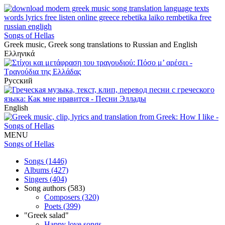
Songs of Hellas
Greek music, Greek song translations to Russian and English
Ελληνικά
Русский
English
MENU
Songs of Hellas
Songs (1446)
Albums (427)
Singers (404)
Song authors (583)
Composers (320)
Poets (399)
"Greek salad"
Happy love songs