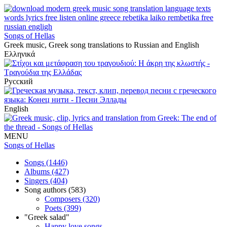
Songs of Hellas
Greek music, Greek song translations to Russian and English
Ελληνικά
Русский
English
MENU
Songs of Hellas
Songs (1446)
Albums (427)
Singers (404)
Song authors (583)
Composers (320)
Poets (399)
"Greek salad"
Happy love songs