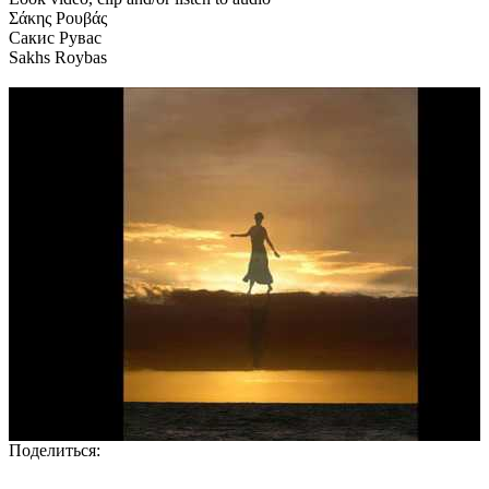
Σάκης Ρουβάς
Сакис Рувас
Sakhs Roybas
Поделиться: