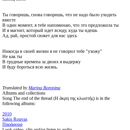
Ты говоришь, снова говоришь, что не надо было уходить
вместе
В один момент, я тебе напоминаю, что это предложила ты
И я магнит, который идет всюду, куда ты идешь
Ад, рай, простой сюжет для нас здесь
Никогда в своей жизни я не говорил тебе "ухожу"
Не как ты
В трудные времена за двоих я выдержу
И буду бороться всю жизнь.
Translated by
Marina Boronina
Albums and collections
Song The end of the thread (Η άκρη της κλωστής) is in the
following albums:
2010
Sakis Rouvas
Παράφορα
Look video, clip and/or listen to audio