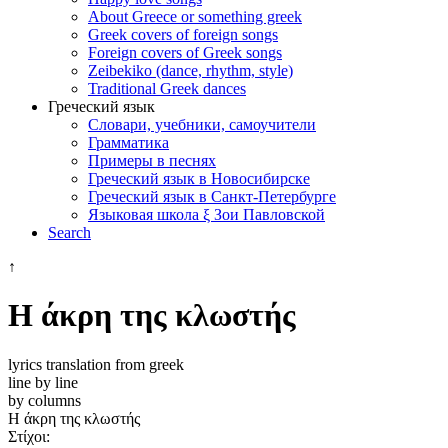
About Greece or something greek
Greek covers of foreign songs
Foreign covers of Greek songs
Zeibekiko (dance, rhythm, style)
Traditional Greek dances
Греческий язык
Словари, учебники, самоучители
Грамматика
Примеры в песнях
Греческий язык в Новосибирске
Греческий язык в Санкт-Петербурге
Языковая школа ξ Зои Павловской
Search
↑
Η άκρη της κλωστής
lyrics translation from greek
line by line
by columns
Η άκρη της κλωστής
Στίχοι: