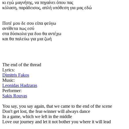
κι εγώ μαγνήτης, να πηγαίνει όπου πας
κόλαση, παράδεισος, απλή υπόθεση για μας εδώ
Ποτέ μου δε σου είπα φεύγω
αντίθετα πως εσύ
στα δύσκολα για δυο θα αντέχω
και θα παλεύω για μια ζωή
The end of the thread
Lyrics:
Dimitris Fakos
Music:
Leonidas Hadzaras
Performer:
Sakis Rouvas
You say, you say again, that we came to the end of the scene
Don't get lost, the fear-winner will always dance
In a game, which we left in the middle
Love our journey and let it not bother you where it will lead