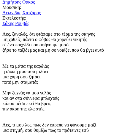
Δημήτρης Φάκος
Μουσική:
Λεωνίδας Χατζάρας
Εκτελεστής:
Σάκης Ρουβάς
Λες, ξαναλές, ότι φτάσαμε στο τέρμα της σκηνής
μη χαθείς, πάντα ο φόβος θα χορεύει νικητής
σ’ ένα παιχνίδι που αφήνουμε μισό
ζήσε το ταξίδι μας και μη σε νοιάζει που θα βγει αυτό
Με τα μάτια της καρδιάς
η σιωπή μου σου μιλάει
μια χάρη σου ζητάει
ποτέ μην σταματάς
Μην ξεχνάς να μου γελάς
και αν στα σύννεφα μπλεχτείς
κάπου μέσα εκεί θα βρεις
την άκρη της κλωστής
Λες, τι μου λες, πως δεν έπρεπε να φύγουμε μαζί
μια στιγμή, σου θυμίζω πως το πρότεινες εσύ