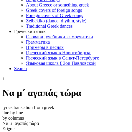
About Greece or something greek
Greek covers of foreign songs
Foreign covers of Greek songs
Zeibekiko (dance, rhythm, style)
Traditional Greek dances
Греческий язык
Словари, учебники, самоучители
Грамматика
Примеры в песнях
Греческий язык в Новосибирске
Греческий язык в Санкт-Петербурге
Языковая школа ξ Зои Павловской
Search
↑
Να μ΄ αγαπάς τώρα
lyrics translation from greek
line by line
by columns
Να μ΄ αγαπάς τώρα
Στίχοι: