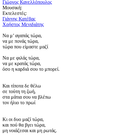
Γιώργος Κανελλόπουλος
Μουσική:
Εκτελεστές:
Γιάννης Κατέβας
Χρήστος Μενιδιάτης
Να μ’ αγαπάς τώρα,
να με πονάς τώρα,
τώρα που είμαστε μαζί
Να με φιλάς τώρα,
να με κρατάς τώρα,
όσο η καρδιά σου το μπορεί.
Και τίποτα δε θέλω
σε τούτη τη ζωή,
στα μάτια σου να βλέπω
τον ήλιο το πρωί
Κι οι δυο μαζί τώρα,
και πού θα βγει τώρα,
μη νοιάζεσαι και μη ρωτάς.