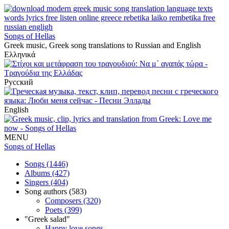
Songs of Hellas
Greek music, Greek song translations to Russian and English
Ελληνικά
Русский
English
MENU
Songs of Hellas
Songs (1446)
Albums (427)
Singers (404)
Song authors (583)
Composers (320)
Poets (399)
"Greek salad"
Happy love songs