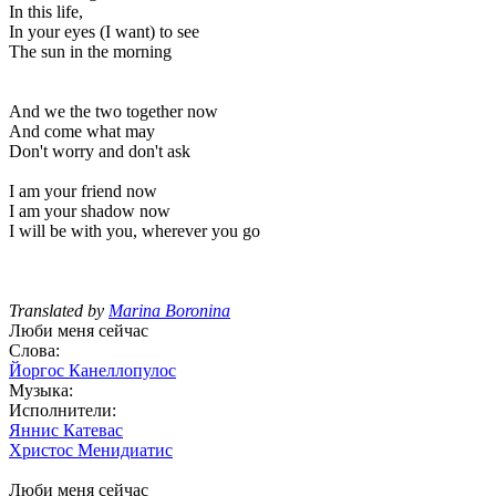
In this life,
In your eyes (I want) to see
The sun in the morning
And we the two together now
And come what may
Don't worry and don't ask
I am your friend now
I am your shadow now
I will be with you, wherever you go
Translated by
Marina Boronina
Люби меня сейчас
Слова:
Йоргос Канеллопулос
Музыка:
Исполнители:
Яннис Катевас
Христос Менидиатис
Люби меня сейчас