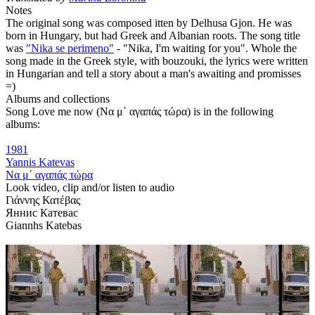
Notes
The original song was composed itten by Delhusa Gjon. He was
born in Hungary, but had Greek and Albanian roots. The song title
was
"Nika se perimeno"
- "Nika, I'm waiting for you". Whole the
song made in the Greek style, with bouzouki, the lyrics were written
in Hungarian and tell a story about a man's awaiting and promisses
=)
Albums and collections
Song Love me now (Να μ΄ αγαπάς τώρα) is in the following
albums:
1981
Yannis Katevas
Να μ΄ αγαπάς τώρα
Look video, clip and/or listen to audio
Γιάννης Κατέβας
Яннис Катевас
Giannhs Katebas