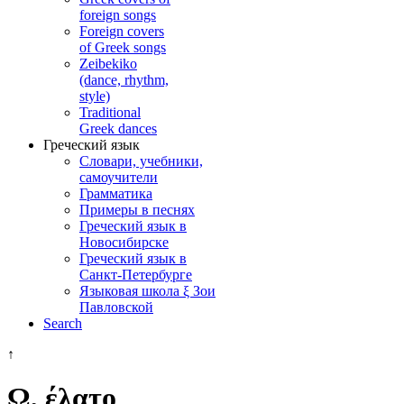
foreign songs
Foreign covers
of Greek songs
Zeibekiko
(dance, rhythm,
style)
Traditional
Greek dances
Греческий язык
Словари, учебники,
самоучители
Грамматика
Примеры в песнях
Греческий язык в
Новосибирске
Греческий язык в
Санкт-Петербурге
Языковая школа ξ Зои
Павловской
Search
↑
Ω, έλατο