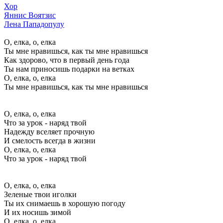
Хор
Яннис Воятзис
Лена Пападопулу
О, елка, o, елка
Ты мне нравишься, как ты мне нравишься
Как здорово, что в первый день года
Ты нам приносишь подарки на ветках
О, елка, o, елка
Ты мне нравишься, как ты мне нравишься
О, елка, o, елка
Что за урок - наряд твой
Надежду вселяет прочную
И смелость всегда в жизни
О, елка, o, елка
Что за урок - наряд твой
О, елка, o, елка
Зеленые твои иголки
Ты их снимаешь в хорошую погоду
И их носишь зимой
О, елка, o, елка