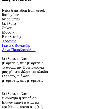
lyrics translation from greek
line by line
by columns
Ω, έλατο
Στίχοι:
Μουσική:
Εκτελεστές:
Χορωδία
Γιάννης Βογιατζής
Λένα Παπαδοπούλου
Ω έλατο, ω έλατο
μ’ αρέσεις, πως μ’ αρέσεις
Τι ωραία την Πρωτοχρονιά
μας φέρνεις δώρα στα κλαδιά
Ω έλατο, ω έλατο
μ’ αρέσεις, πως μ’ αρέσεις
Ω έλατο, ω έλατο
τι δίδαγμα η στολή σου
Ελπίδα εμπνέει σταθερή
και θάρρος πάντα στη ζωή