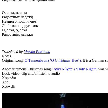
О, елка, o, елка
Радостных надежд
Немного пошли мне
Любимая подруга моя
О, елка, o, елка
Радостных надежд
Translated by
Marina Boronina
Notes
Original song:
O Tannenbaum("O Christmas Tree")
. It is a German s
Another famous Christmas song
"Άγια Νύχτα" ("Holy Night")
was wr
Look video, clip and/or listen to audio
Χορωδία
Хор
Xorwdia