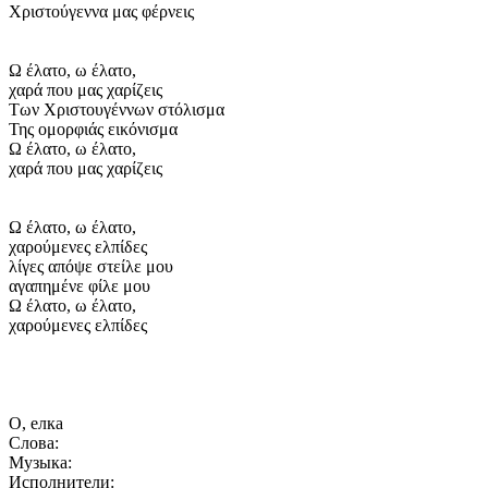
Χριστούγεννα μας φέρνεις
Ω έλατο, ω έλατο,
χαρά που μας χαρίζεις
Των Χριστουγέννων στόλισμα
Της ομορφιάς εικόνισμα
Ω έλατο, ω έλατο,
χαρά που μας χαρίζεις
Ω έλατο, ω έλατο,
χαρούμενες ελπίδες
λίγες απόψε στείλε μου
αγαπημένε φίλε μου
Ω έλατο, ω έλατο,
χαρούμενες ελπίδες
О, елка
Слова:
Музыка:
Исполнители: