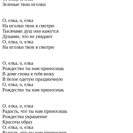
Зеленые твои иголки
О, елка, o, елка
На иголки твои я смотрю
Тысячами душ они кажутся
Душами, что не увядают
О, елка, o, елка
На иголки твои я смотрю
О, елка, o, елка
Рождество ты нам приносишь
В доме снова я тебя вижу
В белое одетую праздничную
О, елка, o, елка
Рождество ты нам приносишь
О, елка, o, елка
Радость, что ты нам приносишь
Рождества украшение
Красоты образ
О, елка, o, елка
Радость, что ты нам приносишь