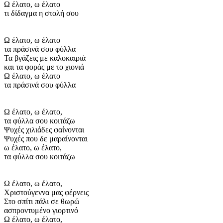
Ω έλατο, ω έλατο
τι δίδαγμα η στολή σου
Ω έλατο, ω έλατο
τα πράσινά σου φύλλα
Τα βγάζεις με καλοκαιριά
και τα φοράς με το χιονιά
Ω έλατο, ω έλατο
τα πράσινά σου φύλλα
Ω έλατο, ω έλατο,
τα φύλλα σου κοιτάζω
Ψυχές χιλιάδες φαίνονται
Ψυχές που δε μαραίνονται
ω έλατο, ω έλατο,
τα φύλλα σου κοιτάζω
Ω έλατο, ω έλατο,
Χριστούγεννα μας φέρνεις
Στο σπίτι πάλι σε θωρώ
ασπροντυμένο γιορτινό
Ω έλατο, ω έλατο,