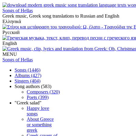
Songs of Hellas
Greek music, Greek song translations to Russian and English
Ελληνικά
Русский
English
MENU
Songs of Hellas
Songs (1446)
Albums (427)
Singers (404)
Song authors (583)
Composers (320)
Poets (399)
"Greek salad"
Happy love
songs
About Greece
or something
greek
Greek covers of