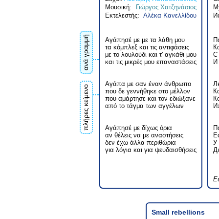
Μουσική:
Γιώργος Χατζηνάσιος
М
Εκτελεστής:
Αλέκα Κανελλίδου
И
ανά γραμμή
Αγάπησέ με με τα λάθη μου
П
τα κόμπλεξ και τις αντιφάσεις
К
με το λουλούδι και τ' αγκάθι μου
С
και τις μικρές μου επαναστάσεις
И
Αγάπα με σαν έναν άνθρωπο
Л
πλήρες κείμενο
που δε γεννήθηκε στο μέλλον
К
που αμάρτησε και τον εδιώξανε
К
από το τάγμα των αγγέλων
И
Αγάπησέ με δίχως όρια
П
αν θέλεις να με αναστήσεις
Е
δεν έχω άλλα περιθώρια
У
για λόγια και για ψευδαισθήσεις
Д
Ε
Small rebellions