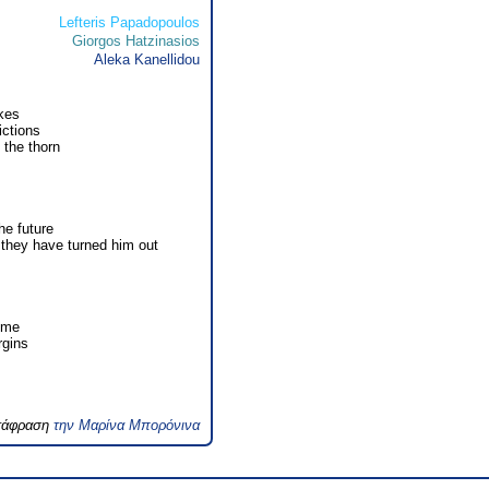
Lefteris Papadopoulos
Giorgos Hatzinasios
Aleka Kanellidou
kes
ctions
 the thorn
s
he future
they have turned him out
t me
rgins
ετάφραση
την Μαρίνα Μπορόνινα