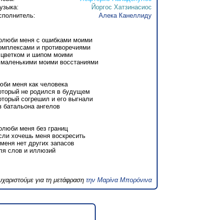
узыка:
Йоргос Хатзинасиос
сполнитель:
Алека Канеллиду
олюби меня с ошибками моими
омплексами и противоречиями
 цветком и шипом моими
 маленькими моими восстаниями
юби меня как человека
оторый не родился в будущем
оторый согрешил и его выгнали
з батальона ангелов
олюби меня без границ
сли хочешь меня воскресить
 меня нет других запасов
ля слов и иллюзий
υχαριστούμε για τη μετάφραση
την Μαρίνα Μπορόνινα