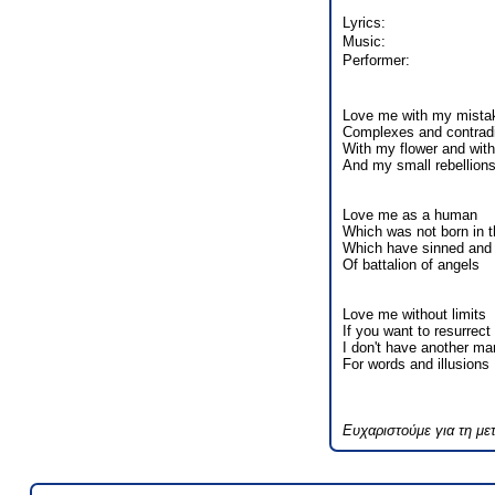
Lyrics:
Music:
Performer:
Love me with my mista
Complexes and contradi
With my flower and with
And my small rebellion
Love me as a human
Which was not born in t
Which have sinned and 
Of battalion of angels
Love me without limits
If you want to resurrec
I don't have another ma
For words and illusions
Ευχαριστούμε για τη μ