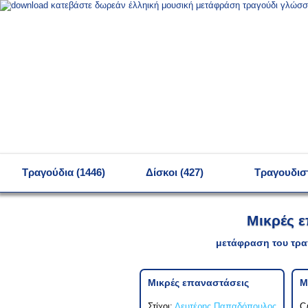
MENU
Τραγούδια (1446)
Δίσκοι (427)
Τραγουδιστ
Μικρές 
μετάφραση του τρα
Μικρές επαναστάσεις
М
Στίχοι:
Λευτέρης Παπαδόπουλος
С