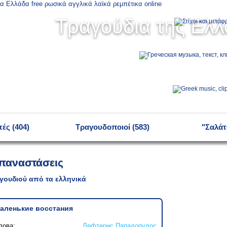
Τραγούδια της Ελ
ές (404)
Τραγουδοποιοί (583)
"Σαλάτ
επαναστάσεις
γουδιού από τα ελληνικά
аленькие восстания
лова:
Лефтерис Пападопулос