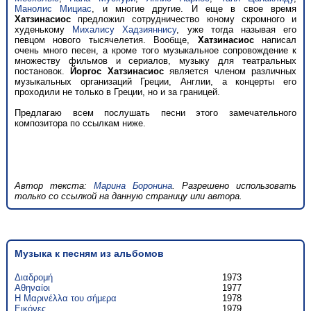
Манолис Мициас
, и многие другие. И еще в свое время
Хатзинасиос
предложил сотрудничество юному скромного и
худенькому
Михалису Хадзияннису
, уже тогда называя его
певцом нового тысячелетия. Вообще,
Хатзинасиос
написал
очень много песен, а кроме того музыкальное сопровождение к
множеству фильмов и сериалов, музыку для театральных
постановок.
Йоргос Хатзинасиос
является членом различных
музыкальных организаций Греции, Англии, а концерты его
проходили не только в Греции, но и за границей.
Предлагаю всем послушать песни этого замечательного
композитора по ссылкам ниже.
Автор текста:
Марина Боронина
. Разрешено использовать
только со ссылкой на данную страницу или автора.
Музыка к песням из альбомов
Διαδρομή
1973
Αθηναίοι
1977
Η Μαρινέλλα του σήμερα
1978
Εικόνες
1979