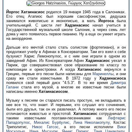
Йоргос Хатзинасиос
родился 19 января 1945 года в Салониках.
Его отец Агапиос был хорошим саксофонистом, дедушка
занимался живописью и иконописью, а мать
Йоргоса
была
учительницей. С шести лет
Хадзинасиос
начал учиться в
Государственной музкальной школе Салоник, а через семь лет
дома у него появилось первое пианино. Ну а еще он умеет играть
на аккордеоне.
Дальше его мечтой стало стать солистом (фортепиано), и он
продолжил учебу в Афинах в Консерватории. Там его взял к себе
бузукист Харис Лемонопулос, и с ним они играли в одном из
заведений Афин. Из Консерватории Афин
Хадзинасиос
уехал в
Париж, где совершенствовал свое образование по классу по
композиции и оркестровки. А когда
Хатзинасиос
вернулся в
Грецию, первые его песни были написаны для
Маринеллы
, и они
сразу же стали известными. В 1972 году у
Хадзинасиоса
появился свой первый диск "4.5.3". В то же время
Димитра
Галани
стала его музой, а многие ее известные песни были
написаны именно
Хатзинасиосом
.
Музыку к песням он старался писать простую, не вкладывать в
нее все то, что знает. И первыми, кто слушал его сочинения,
были его друзья, так он их развлекал. А потому много его песен
отличаются живостью и простотой.
Хатзинасиос
сотрудничал с
такими известными поэтами-песенниками как
Лефтерис
Пападопулос
,
Михалис Бурбулис
,
Лина Николакопулу
, Костас
Триполитис,
Никос Гатсос
, а его песни исполняли
Вики
Мосхолью
,
Нана Мусхури
,
Яннис Париос
,
Таня Цанаклиду
,