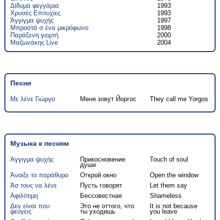
Δίδυμα φεγγάρια
1993
Χρυσές Επιτυχίες
1993
Άγγιγμα ψυχής
1997
Μπροστά σ ένα μικρόφωνο
1998
Παράξενη γιορτή
2000
Μαζωνάκης Live
2004
Песни
Με λένε Γιώργο
Меня зовут Йоргос
They call me Yorgos
Музыка к песням
Άγγιγμα ψυχής
Прикосновение
Touch of soul
души
Άνοιξε το παράθυρο
Открой окно
Open the window
Άσ τους να λένε
Пусть говорят
Let them say
Αφιλότιμη
Бессовестная
Shameless
Δεν είναι που
Это не оттого, что
It is not because
φεύγεις
ты уходишь
you leave