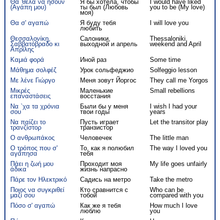
Θα 'θελα να ήσουν
Я бы хотела, чтобы
I would have liked
(Αγάπη μου)
ты был (Любовь
you to be (My love)
моя)
Θα σ' αγαπώ
Я буду тебя
I will love you
любить
Θεσσαλονίκη,
Салоники,
Thessaloniki,
Σαββατόβραδο κι
выходной и апрель
weekend and April
Απρίλης
Καμιά φορά
Иной раз
Some time
Μάθημα σολφέζ
Урок сольфеджио
Solfeggio lesson
Με λένε Γιώργο
Меня зовут Йоргос
They call me Yorgos
Μικρές
Маленькие
Small rebellions
επαναστάσεις
восстания
Να `χα τα χρόνια
Были бы у меня
I wish I had your
σου
твои годы
years
Να παίζει το
Пусть играет
Let the transitor play
τρανζίστορ
транзистор
Ο ανθρωπάκος
Человечек
The little man
Ο τρόπος που σ'
То, как я полюбил
The way I loved you
αγάπησα
тебя
Πάει η ζωή μου
Проходит моя
My life goes unfairly
άδικα
жизнь напрасно
Πάρε τον Ηλεκτρικό
Садись на метро
Take the metro
Ποιος να συγκριθεί
Кто сравнится с
Who can be
μαζί σου
тобой
compared with you
Πόσο σ' αγαπώ
Как же я тебя
How much I love
люблю
you