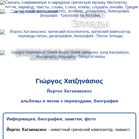
Ελληνικά
Песни
MENU
Эллады
Русский
English
греческая музыка, переводы
греческих песен на русский и
английский языки
Γιώργος Χατζηνάσιος
Йоргос Хатзинасиос
альбомы и песни с переводами, биография
Информация, биография, заметки, фото
Йоргос Хатзинасиос
- известный греческий композитор, пианист.