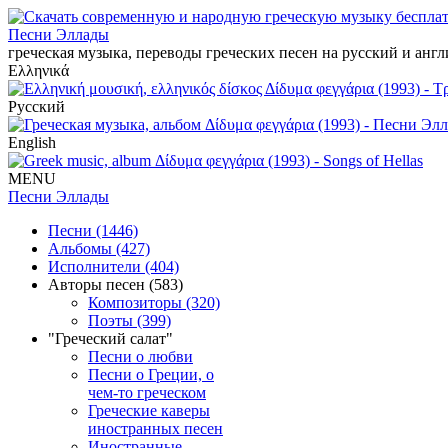
Песни Эллады
греческая музыка, переводы греческих песен на русский и анг
Ελληνικά
Русский
English
MENU
Песни Эллады
Песни (1446)
Альбомы (427)
Исполнители (404)
Авторы песен (583)
Композиторы (320)
Поэты (399)
"Греческий салат"
Песни о любви
Песни о Греции, о
чем-то греческом
Греческие каверы
иностранных песен
Иностранные