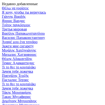
Недавно добавленные
Θέλω να γυρίσεις
Я хочу, чтобы ты вернулась
Γιάννης Βαρδής
Яннис Вардис
Τρίτος παγκόσμιος
Третья мировая
Βασίλης Παπακωνσταντίνου
Василис Папаконстантину
Άναψέ μου ένα τσιγάρο
Зажги мне сигарету
Μιχάλης Χατζηγιάννης
Михалис Хатзияннис
Θέμης Αδαμαντίδης
Темис Адамантидис
Τι το θες το κουταλάκι
Зачем тебе ложечка
Πασχάλης Τερζής
Пасхалис Терзис
Τι το θες το κουταλάκι
Зачем тебе ложечка
Τάκης Μουσαφίρης
Такис Мусафирис
Δημήτρης Μητροπάνος