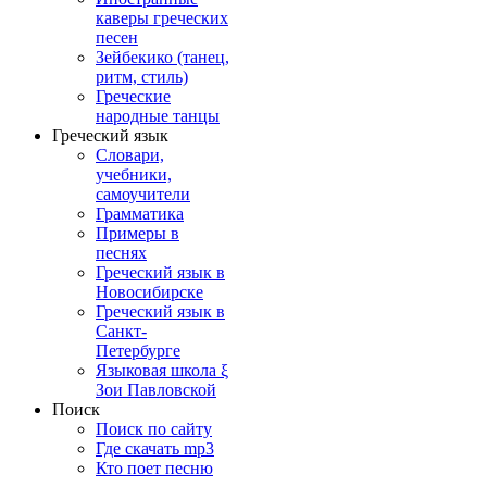
каверы греческих
песен
Зейбекико (танец,
ритм, стиль)
Греческие
народные танцы
Греческий язык
Словари,
учебники,
самоучители
Грамматика
Примеры в
песнях
Греческий язык в
Новосибирске
Греческий язык в
Санкт-
Петербурге
Языковая школа ξ
Зои Павловской
Поиск
Поиск по сайту
Где скачать mp3
Кто поет песню