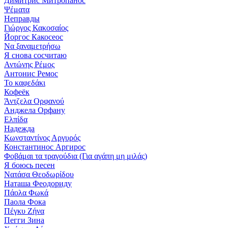
Димитрис Митропанос
Ψέματα
Неправды
Γιώργος Κακοσαίος
Йоргос Какосеос
Να ξαναμετρήσω
Я снова сосчитаю
Αντώνης Ρέμος
Антонис Ремос
Το καφεδάκι
Кофеёк
Άντζελα Ορφανού
Анджела Орфану
Ελπίδα
Надежда
Κωνσταντίνος Αργυρός
Константинос Аргирос
Φοβάμαι τα τραγούδια (Για αγάπη μη μιλάς)
Я боюсь песен
Νατάσα Θεοδωρίδου
Наташа Феодориду
Πάολα Φωκά
Паола Фока
Πέγκυ Ζήνα
Пегги Зина