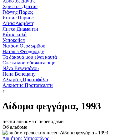
Χρήστος Δάντης
Христос Дантис
Γιάννης Πάριος
Яннис Париос
Λίτσα Διαμάντη
Литса Диаманти
Κάτσε καλά
Успокойся
Νατάσα Θεοδωρίδου
Наташа Феодориду
Τα δάκρυά μου είναι καυτά
Слезы мои обижигающи
Νένα Βενετσάνου
Нена Венецану
Άλκηστις Πρωτοψάλτη
Алкистис Протопсалти
↑
Δίδυμα φεγγάρια, 1993
песни альбома с переводами
Об альбоме
Δημήτρης Μητροπάνος