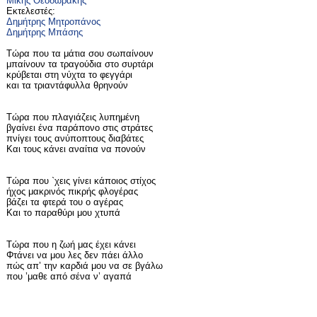
Μίκης Θεοδωράκης
Εκτελεστές:
Δημήτρης Μητροπάνος
Δημήτρης Μπάσης
Τώρα που τα μάτια σου σωπαίνουν
μπαίνουν τα τραγούδια στο συρτάρι
κρύβεται στη νύχτα το φεγγάρι
και τα τριαντάφυλλα θρηνούν
Τώρα που πλαγιάζεις λυπημένη
βγαίνει ένα παράπονο στις στράτες
πνίγει τους ανύποπτους διαβάτες
Και τους κάνει αναίτια να πονούν
Τώρα που `χεις γίνει κάποιος στίχος
ήχος μακρινός πικρής φλογέρας
βάζει τα φτερά του ο αγέρας
Και το παραθύρι μου χτυπά
Τώρα που η ζωή μας έχει κάνει
Φτάνει να μου λες δεν πάει άλλο
πώς απ’ την καρδιά μου να σε βγάλω
που ’μαθε από σένα ν’ αγαπά