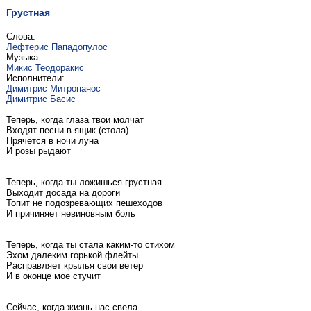
Грустная
Слова:
Лефтерис Пападопулос
Музыка:
Микис Теодоракис
Исполнители:
Димитрис Митропанос
Димитрис Басис
Теперь, когда глаза твои молчат
Входят песни в ящик (стола)
Прячется в ночи луна
И розы рыдают
Теперь, когда ты ложишься грустная
Выходит досада на дороги
Топит не подозревающих пешеходов
И причиняет невиновным боль
Теперь, когда ты стала каким-то стихом
Эхом далеким горькой флейты
Расправляет крылья свои ветер
И в оконце мое стучит
Сейчас, когда жизнь нас свела