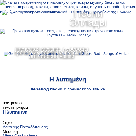
Ελληνικά
Песни
MENU
Эллады
Русский
греческая музыка, переводы
English
греческих песен на русский и
английский языки
Η λυπημένη
перевод песни с греческого языка
построчно
тексты рядом
Η λυπημένη
Στίχοι:
Λευτέρης Παπαδόπουλος
Μουσική: