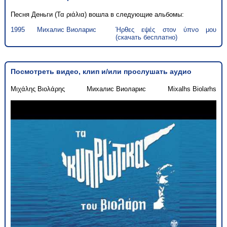
Песня Деньги (Τα ριάλια) вошла в следующие альбомы:
1995
Михалис Виоларис
Ήρθες εψές στον ύπνο μου
(скачать бесплатно)
Посмотреть видео, клип и/или прослушать аудио
Μιχάλης Βιολάρης
Михалис Виоларис
Mixalhs Biolarhs