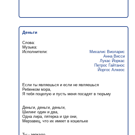
Деньги
Слова:
Музыка:
Исполнители:
Михалис Виоларис
Анна Висси
Лукас Йоркас
Петрос Гайтанос
Йоргос Алкеос
Если ты являешься и если не являешься
Ребенком мэра,
Я тебя поцелую и пусть меня посадят в тюрьму
Деньги, деньги, деньги,
Шилинг один и два,
Одна лира, пятерка и где они,
Мерзавец, что их имеет в кошельке
Ты - зеркало,