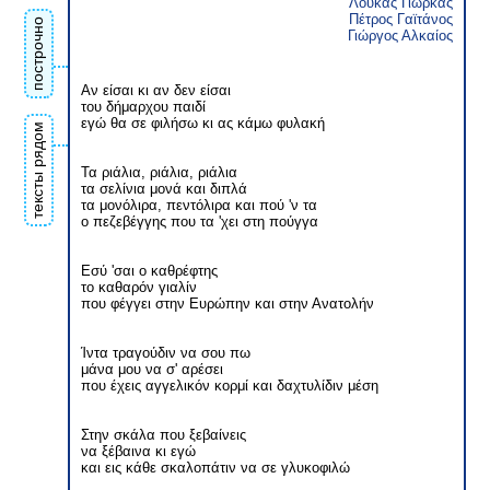
Λούκας Γιώρκας
Πέτρος Γαϊτάνος
построчно
Γιώργος Αλκαίος
Αν είσαι κι αν δεν είσαι
του δήμαρχου παιδί
εγώ θα σε φιλήσω κι ας κάμω φυλακή
тексты рядом
Τα ριάλια, ριάλια, ριάλια
τα σελίνια μονά και διπλά
τα μονόλιρα, πεντόλιρα και πού 'ν τα
ο πεζεβέγγης που τα 'χει στη πούγγα
Εσύ 'σαι ο καθρέφτης
το καθαρόν γιαλίν
που φέγγει στην Ευρώπην και στην Ανατολήν
Ίντα τραγούδιν να σου πω
μάνα μου να σ' αρέσει
που έχεις αγγελικόν κορμί και δαχτυλίδιν μέση
Στην σκάλα που ξεβαίνεις
να ξέβαινα κι εγώ
και εις κάθε σκαλοπάτιν να σε γλυκοφιλώ