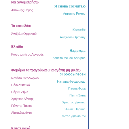
Να ξαναμετρήσω
Я снова сосчитаю
Αντώνης Ρέμος
Антонис Ремос
Το καφεδάκι
Кофеёк
Άντζελα Ορφανού
Анджела Орфану
Ελπίδα
Надежда
Κωνσταντίνος Αργυρός
Константинос Аргирос
Φοβάμαι τα τραγούδια (Για αγάπη μη μιλάς)
Я боюсь песен
Νατάσα Θεοδωρίδου
Наташа Феодориду
Πάολα Φωκά
Паола Фока
Πέγκυ Ζήνα
Пегги Зина
Χρήστος Δάντης
Христос Дантис
Γιάννης Πάριος
Яннис Париос
Λίτσα Διαμάντη
Литса Диаманти
Κάτσε καλά