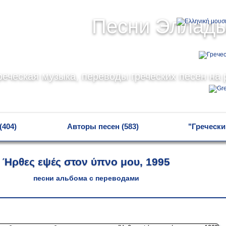
Песни Эллад
реческая музыка, переводы греческих песен на 
(404)
Авторы песен (583)
"Гречески
Ήρθες εψές στον ύπνο μου, 1995
песни альбома с переводами