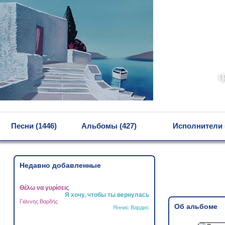
г
MENU
Песни (1446)
Альбомы (427)
Исполнители 
Недавно добавленные
Θέλω να γυρίσεις
Я хочу, чтобы ты вернулась
Γιάννης Βαρδής
Об альбоме
Яннис Вардис