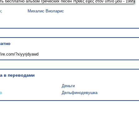
ς
Михалис Виоларис
латно
fire.com/?xiyyrjdyawd
а в переводами
Деньги
ο
Дельфинодевушка