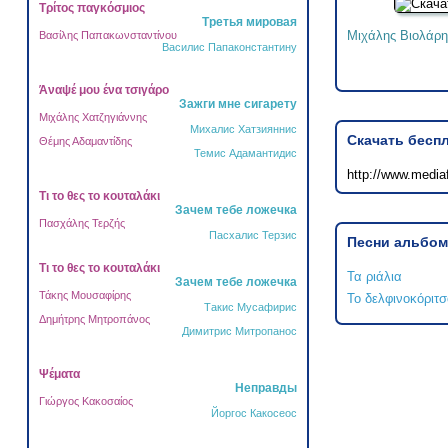
Τρίτος παγκόσμιος
Третья мировая
Μιχάλης Βιολάρη
Βασίλης Παπακωνσταντίνου
Василис Папаконстантину
Άναψέ μου ένα τσιγάρο
Зажги мне сигарету
Μιχάλης Χατζηγιάννης
Михалис Хатзияннис
Скачать бесп
Θέμης Αδαμαντίδης
Темис Адамантидис
http://www.media
Τι το θες το κουταλάκι
Зачем тебе ложечка
Πασχάλης Τερζής
Пасхалис Терзис
Песни альбом
Τι το θες το κουταλάκι
Τα ριάλια
Зачем тебе ложечка
Τάκης Μουσαφίρης
Το δελφινοκόριτσ
Такис Мусафирис
Δημήτρης Μητροπάνος
Димитрис Митропанос
Ψέματα
Неправды
Γιώργος Κακοσαίος
Йоргос Какосеос