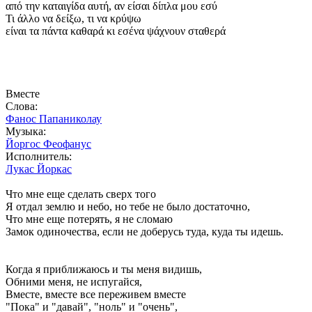
από την καταιγίδα αυτή, αν είσαι δίπλα μου εσύ
Τι άλλο να δείξω, τι να κρύψω
είναι τα πάντα καθαρά κι εσένα ψάχνουν σταθερά
Вместе
Слова:
Фанос Папаниколау
Музыка:
Йоргос Феофанус
Исполнитель:
Лукас Йоркас
Что мне еще сделать сверх того
Я отдал землю и небо, но тебе не было достаточно,
Что мне еще потерять, я не сломаю
Замок одиночества, если не доберусь туда, куда ты идешь.
Когда я приближаюсь и ты меня видишь,
Обними меня, не испугайся,
Вместе, вместе все переживем вместе
"Пока" и "давай", "ноль" и "очень",