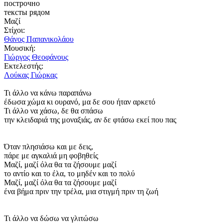
построчно
тексты рядом
Μαζί
Στίχοι:
Θάνος Παπανικολάου
Μουσική:
Γιώργος Θεοφάνους
Εκτελεστής:
Λούκας Γιώρκας
Τι άλλο να κάνω παραπάνω
έδωσα χώμα κι ουρανό, μα δε σου ήταν αρκετό
Τι άλλο να χάσω, δε θα σπάσω
την κλειδαριά της μοναξιάς, αν δε φτάσω εκεί που πας
Όταν πλησιάσω και με δεις,
πάρε με αγκαλιά μη φοβηθείς
Μαζί, μαζί όλα θα τα ζήσουμε μαζί
το αντίο και το έλα, το μηδέν και το πολύ
Μαζί, μαζί όλα θα τα ζήσουμε μαζί
ένα βήμα πριν την τρέλα, μια στιγμή πριν τη ζωή
Τι άλλο να δώσω να γλιτώσω