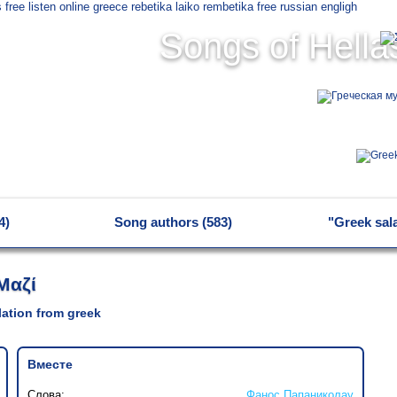
Songs of Hella
4)
Song authors (583)
"Greek sal
Μαζί
slation from greek
Вместе
Слова:
Фанос Папаниколау