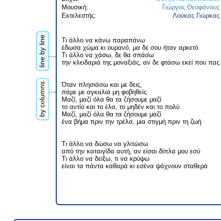
Μουσική:
Γιώργος Θεοφάνους
Εκτελεστής:
Λούκας Γιώρκας
line by line
Τι άλλο να κάνω παραπάνω
έδωσα χώμα κι ουρανό, μα δε σου ήταν αρκετό
Τι άλλο να χάσω, δε θα σπάσω
την κλειδαριά της μοναξιάς, αν δε φτάσω εκεί που πας
Όταν πλησιάσω και με δεις,
by columns
πάρε με αγκαλιά μη φοβηθείς
Μαζί, μαζί όλα θα τα ζήσουμε μαζί
το αντίο και το έλα, το μηδέν και το πολύ
Μαζί, μαζί όλα θα τα ζήσουμε μαζί
ένα βήμα πριν την τρέλα, μια στιγμή πριν τη ζωή
Τι άλλο να δώσω να γλιτώσω
από την καταιγίδα αυτή, αν είσαι δίπλα μου εσύ
Τι άλλο να δείξω, τι να κρύψω
είναι τα πάντα καθαρά κι εσένα ψάχνουν σταθερά