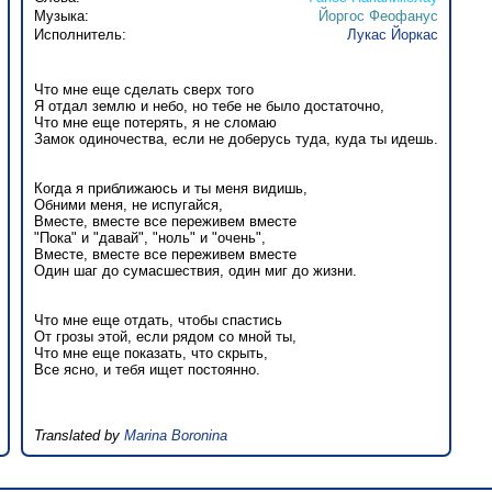
Музыка:
Йоргос Феофанус
Исполнитель:
Лукас Йоркас
Что мне еще сделать сверх того
Я отдал землю и небо, но тебе не было достаточно,
Что мне еще потерять, я не сломаю
Замок одиночества, если не доберусь туда, куда ты идешь.
Когда я приближаюсь и ты меня видишь,
Обними меня, не испугайся,
Вместе, вместе все переживем вместе
"Пока" и "давай", "ноль" и "очень",
Вместе, вместе все переживем вместе
Один шаг до сумасшествия, один миг до жизни.
Что мне еще отдать, чтобы спастись
От грозы этой, если рядом со мной ты,
Что мне еще показать, что скрыть,
Все ясно, и тебя ищет постоянно.
Translated by
Marina Boronina