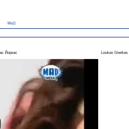
Μαζί
ас Йоркас
Loukas Giwrkas