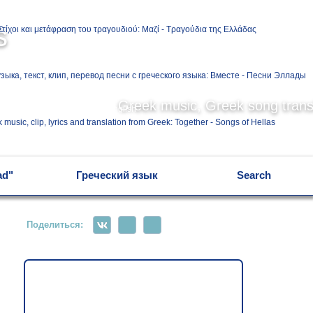
Ελληνικά
s
Русский
Greek music, Greek song transl
English
ad"
Греческий язык
Search
Поделиться: