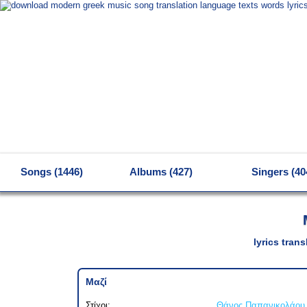
MENU
Songs (1446)
Albums (427)
Singers (40
lyrics tran
Μαζί
Στίχοι:
Θάνος Παπανικολάου