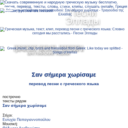
Ελληνικά
Песни
MENU
Эллады
Русский
English
греческая музыка, переводы
греческих песен на русский и
английский языки
Σαν σήμερα χωρίσαμε
перевод песни с греческого языка
построчно
тексты рядом
Σαν σήμερα χωρίσαμε
Στίχοι:
Ευτυχία Παπαγιαννοπούλου
Μουσική: