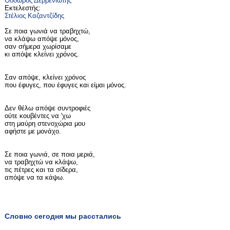
Θόδωρος Δερβενιώτης
Εκτελεστής:
Στέλιος Καζαντζίδης
Σε ποια γωνιά να τραβηχτώ,
να κλάψω απόψε μόνος,
σαν σήμερα χωρίσαμε
κι απόψε κλείνει χρόνος.
Σαν απόψε, κλείνει χρόνος
που έφυγες, που έφυγες και είμαι μόνος.
Δεν θέλω απόψε συντροφιές
ούτε κουβέντες να 'χω
στη μαύρη στενοχώρια μου
αφήστε με μονάχο.
Σε ποια γωνιά, σε ποια μεριά,
να τραβηχτώ να κλάψω,
τις πέτρες και τα σίδερα,
απόψε να τα κάψω.
Словно сегодня мы расстались