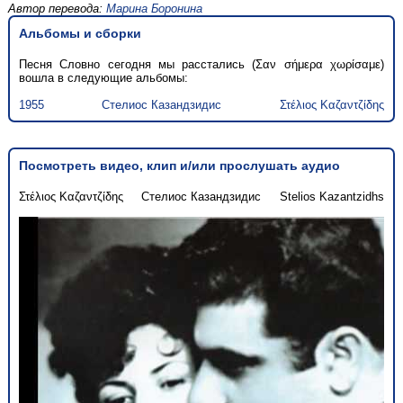
Автор перевода:
Марина Боронина
Альбомы и сборки
Песня Словно сегодня мы расстались (Σαν σήμερα χωρίσαμε)
вошла в следующие альбомы:
1955
Стелиос Казандзидис
Στέλιος Καζαντζίδης
Посмотреть видео, клип и/или прослушать аудио
Στέλιος Καζαντζίδης
Стелиос Казандзидис
Stelios Kazantzidhs