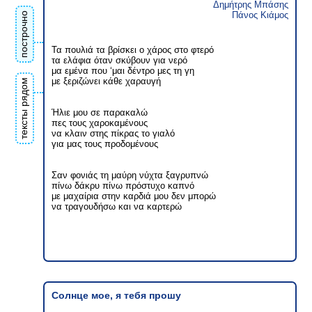
Δημήτρης Μπάσης
Πάνος Κιάμος
построчно
Τα πουλιά τα βρίσκει ο χάρος στο φτερό
τα ελάφια όταν σκύβουν για νερό
μα εμένα που ‘μαι δέντρο μες τη γη
με ξεριζώνει κάθε χαραυγή
тексты рядом
Ήλιε μου σε παρακαλώ
πες τους χαροκαμένους
να κλαιν στης πίκρας το γιαλό
για μας τους προδομένους
Σαν φονιάς τη μαύρη νύχτα ξαγρυπνώ
πίνω δάκρυ πίνω πρόστυχο καπνό
με μαχαίρια στην καρδιά μου δεν μπορώ
να τραγουδήσω και να καρτερώ
Солнце мое, я тебя прошу