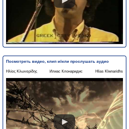
Посмотреть видео, клип и/или прослушать аудио
Ηλίας Κλωναρίδης
Илиас Клонаридис
Hlias Klwnaridhs