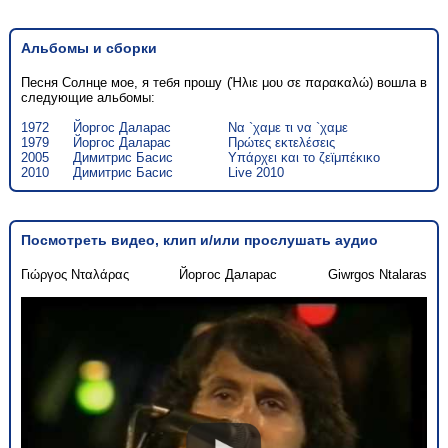
Альбомы и сборки
Песня Солнце мое, я тебя прошу (Ήλιε μου σε παρακαλώ) вошла в
следующие альбомы:
1972
Йоргос Даларас
Να `χαμε τι να `χαμε
1979
Йоргос Даларас
Πρώτες εκτελέσεις
2005
Димитрис Басис
Υπάρχει και το ζεϊμπέκικο
2010
Димитрис Басис
Live 2010
Посмотреть видео, клип и/или прослушать аудио
Γιώργος Νταλάρας
Йоргос Даларас
Giwrgos Ntalaras