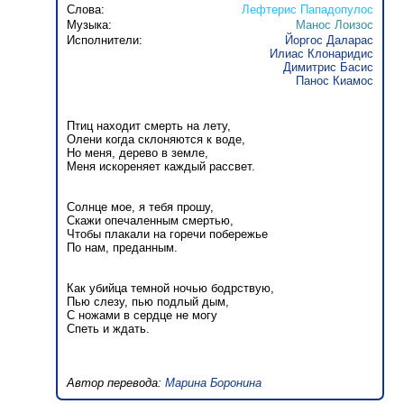
Слова:
Лефтерис Пападопулос
Музыка:
Манос Лоизос
Исполнители:
Йоргос Даларас
Илиас Клонаридис
Димитрис Басис
Панос Киамос
Птиц находит смерть на лету,
Олени когда склоняются к воде,
Но меня, дерево в земле,
Меня искореняет каждый рассвет.
Солнце мое, я тебя прошу,
Скажи опечаленным смертью,
Чтобы плакали на горечи побережье
По нам, преданным.
Как убийца темной ночью бодрствую,
Пью слезу, пью подлый дым,
С ножами в сердце не могу
Спеть и ждать.
Автор перевода:
Марина Боронина