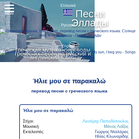
Ελληνικά
Песни
MENU
Эллады
Русский
English
греческая музыка, переводы
греческих песен на русский и
английский языки
Ήλιε μου σε παρακαλώ
перевод песни с греческого языка
Ήλιε μου σε παρακαλώ
Στίχοι:
Λευτέρης Παπαδόπουλος
Μουσική:
Μάνος Λοΐζος
Εκτελεστές:
Γιώργος Νταλάρας
Ηλίας Κλωναρίδης