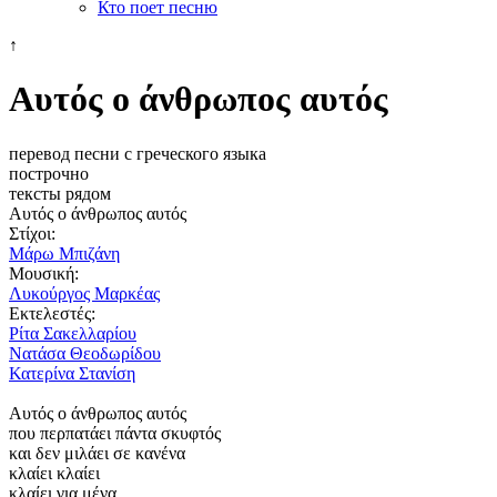
Кто поет песню
↑
Αυτός ο άνθρωπος αυτός
перевод песни с греческого языка
построчно
тексты рядом
Αυτός ο άνθρωπος αυτός
Στίχοι:
Μάρω Μπιζάνη
Μουσική:
Λυκούργος Μαρκέας
Εκτελεστές:
Ρίτα Σακελλαρίου
Νατάσα Θεοδωρίδου
Κατερίνα Στανίση
Αυτός ο άνθρωπος αυτός
που περπατάει πάντα σκυφτός
και δεν μιλάει σε κανένα
κλαίει κλαίει
κλαίει για μένα