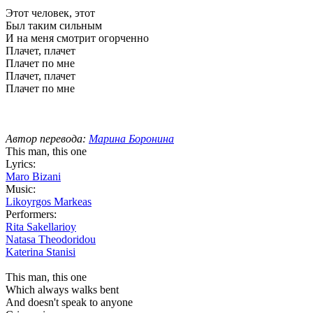
Этот человек, этот
Был таким сильным
И на меня смотрит огорченно
Плачет, плачет
Плачет по мне
Плачет, плачет
Плачет по мне
Автор перевода:
Марина Боронина
This man, this one
Lyrics:
Maro Bizani
Music:
Likoyrgos Markeas
Performers:
Rita Sakellarioy
Natasa Theodoridou
Katerina Stanisi
This man, this one
Which always walks bent
And doesn't speak to anyone