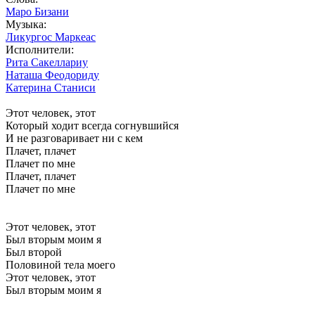
Маро Бизани
Музыка:
Ликургос Маркеас
Исполнители:
Рита Сакеллариу
Наташа Феодориду
Катерина Станиси
Этот человек, этот
Который ходит всегда согнувшийся
И не разговаривает ни с кем
Плачет, плачет
Плачет по мне
Плачет, плачет
Плачет по мне
Этот человек, этот
Был вторым моим я
Был второй
Половиной тела моего
Этот человек, этот
Был вторым моим я