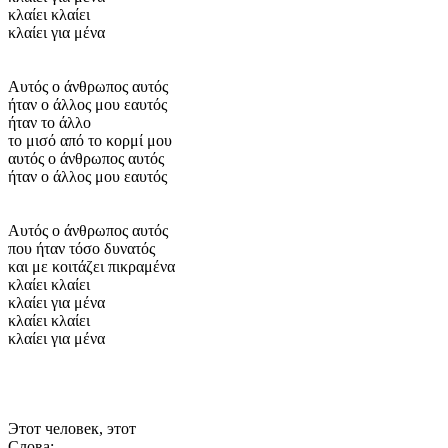
κλαίει κλαίει
κλαίει για μένα
Αυτός ο άνθρωπος αυτός
ήταν ο άλλος μου εαυτός
ήταν το άλλο
το μισό από το κορμί μου
αυτός ο άνθρωπος αυτός
ήταν ο άλλος μου εαυτός
Αυτός ο άνθρωπος αυτός
που ήταν τόσο δυνατός
και με κοιτάζει πικραμένα
κλαίει κλαίει
κλαίει για μένα
κλαίει κλαίει
κλαίει για μένα
Этот человек, этот
Слова: