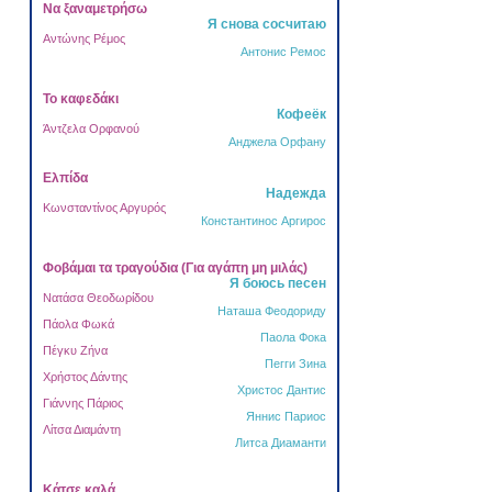
Να ξαναμετρήσω
Я снова сосчитаю
Αντώνης Ρέμος
Антонис Ремос
Το καφεδάκι
Кофеёк
Άντζελα Ορφανού
Анджела Орфану
Ελπίδα
Надежда
Κωνσταντίνος Αργυρός
Константинос Аргирос
Φοβάμαι τα τραγούδια (Για αγάπη μη μιλάς)
Я боюсь песен
Νατάσα Θεοδωρίδου
Наташа Феодориду
Πάολα Φωκά
Паола Фока
Πέγκυ Ζήνα
Пегги Зина
Χρήστος Δάντης
Христос Дантис
Γιάννης Πάριος
Яннис Париос
Λίτσα Διαμάντη
Литса Диаманти
Κάτσε καλά