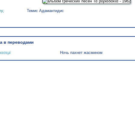
ης
Темис Адамантидис
а в переводами
ιασεμί
Ночь пахнет жасмином