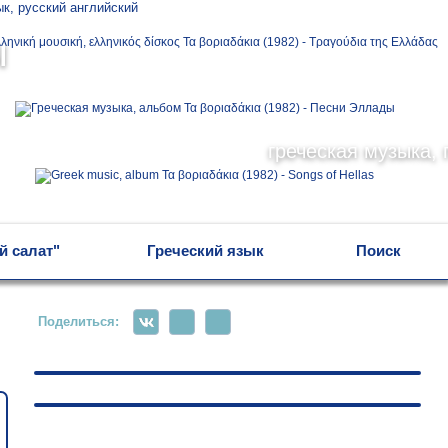
Ελληνικά
ы
Русский
греческая музыка, 
English
й салат"
Греческий язык
Поиск
Поделиться: