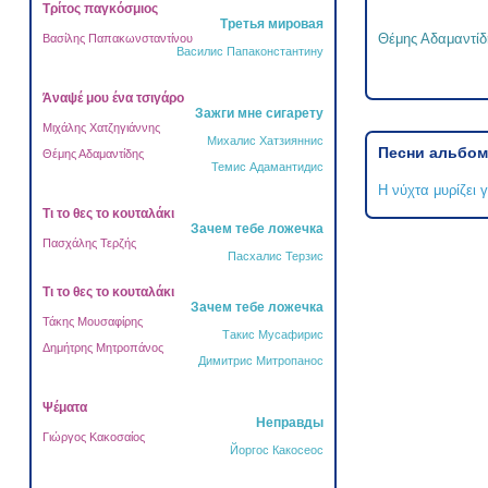
Τρίτος παγκόσμιος
Третья мировая
Θέμης Αδαμαντίδ
Βασίλης Παπακωνσταντίνου
Василис Папаконстантину
Άναψέ μου ένα τσιγάρο
Зажги мне сигарету
Μιχάλης Χατζηγιάννης
Михалис Хатзияннис
Песни альбом
Θέμης Αδαμαντίδης
Темис Адамантидис
Η νύχτα μυρίζει γ
Τι το θες το κουταλάκι
Зачем тебе ложечка
Πασχάλης Τερζής
Пасхалис Терзис
Τι το θες το κουταλάκι
Зачем тебе ложечка
Τάκης Μουσαφίρης
Такис Мусафирис
Δημήτρης Μητροπάνος
Димитрис Митропанос
Ψέματα
Неправды
Γιώργος Κακοσαίος
Йоргос Какосеос