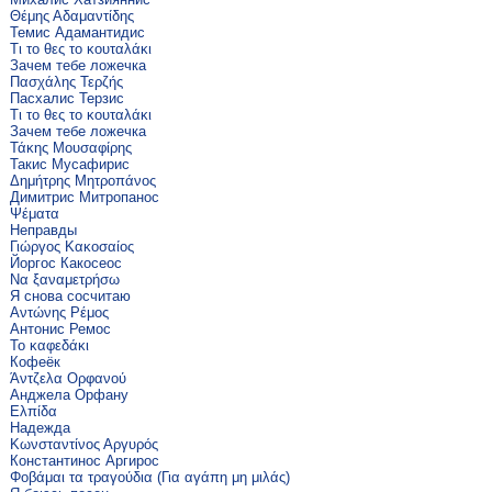
Θέμης Αδαμαντίδης
Темис Адамантидис
Τι το θες το κουταλάκι
Зачем тебе ложечка
Πασχάλης Τερζής
Пасхалис Терзис
Τι το θες το κουταλάκι
Зачем тебе ложечка
Τάκης Μουσαφίρης
Такис Мусафирис
Δημήτρης Μητροπάνος
Димитрис Митропанос
Ψέματα
Неправды
Γιώργος Κακοσαίος
Йоргос Какосеос
Να ξαναμετρήσω
Я снова сосчитаю
Αντώνης Ρέμος
Антонис Ремос
Το καφεδάκι
Кофеёк
Άντζελα Ορφανού
Анджела Орфану
Ελπίδα
Надежда
Κωνσταντίνος Αργυρός
Константинос Аргирос
Φοβάμαι τα τραγούδια (Για αγάπη μη μιλάς)