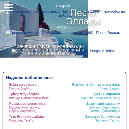
Ελληνικά
Песни
MENU
Эллады
Русский
греческая музыка, переводы
English
греческих песен на русский и
английский языки
Недавно добавленные
Θέλω να γυρίσεις
Я хочу, чтобы ты вернулась
Τ
Γιάννης Βαρδής
Яннис Вардис
Τ
Δ
Τρίτος παγκόσμιος
Третья мировая
Ψ
Βασίλης Παπακωνσταντίνου
Василис Папаконстантину
Γ
Άναψέ μου ένα τσιγάρο
Зажги мне сигарету
Ν
Μιχάλης Χατζηγιάννης
Михалис Хатзияннис
Θέμης Αδαμαντίδης
Темис Адамантидис
Α
Τι το θες το κουταλάκι
Зачем тебе ложечка
Τ
Πασχάλης Τερζής
Пасхалис Терзис
Ά