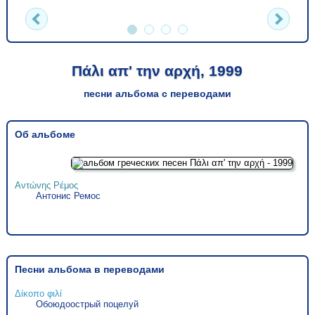
Πάλι απ' την αρχή, 1999
песни альбома с переводами
Об альбоме
Αντώνης Ρέμος
Антонис Ремос
Песни альбома в переводами
Δίκοπο φιλί
Обоюдоострый поцелуй