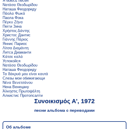
Я боюсь песен
Νατάσα Θεοδωρίδου
Наташа Феодориду
Πάολα Φωκά
Паола Фока
Πέγκυ Ζήνα
Пегги Зина
Χρήστος Δάντης
Христос Дантис
Γιάννης Πάριος
Яннис Париос
Λίτσα Διαμάντη
Литса Диаманти
Κάτσε καλά
Успокойся
Νατάσα Θεοδωρίδου
Наташа Феодориду
Τα δάκρυά μου είναι καυτά
Слезы мои обижигающи
Νένα Βενετσάνου
Нена Венецану
Άλκηστις Πρωτοψάλτη
Алкистис Протопсалти
Συνοικισμός Α', 1972
песни альбома с переводами
Об альбоме