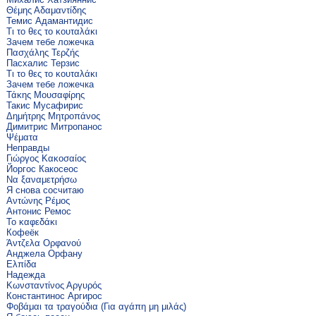
Θέμης Αδαμαντίδης
Темис Адамантидис
Τι το θες το κουταλάκι
Зачем тебе ложечка
Πασχάλης Τερζής
Пасхалис Терзис
Τι το θες το κουταλάκι
Зачем тебе ложечка
Τάκης Μουσαφίρης
Такис Мусафирис
Δημήτρης Μητροπάνος
Димитрис Митропанос
Ψέματα
Неправды
Γιώργος Κακοσαίος
Йоргос Какосеос
Να ξαναμετρήσω
Я снова сосчитаю
Αντώνης Ρέμος
Антонис Ремос
Το καφεδάκι
Кофеёк
Άντζελα Ορφανού
Анджела Орфану
Ελπίδα
Надежда
Κωνσταντίνος Αργυρός
Константинос Аргирос
Φοβάμαι τα τραγούδια (Για αγάπη μη μιλάς)