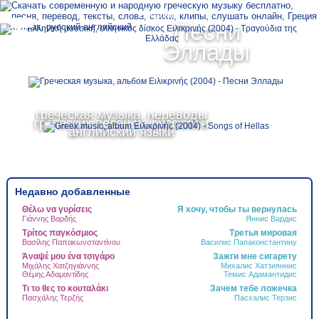
Ελληνικά
Песни
MENU
Эллады
Русский
греческая музыка, переводы
English
греческих песен на русский и
английский языки
Недавно добавленные
Θέλω να γυρίσεις
Я хочу, чтобы ты вернулась
Τ
Γιάννης Βαρδής
Яннис Вардис
Τ
Δ
Τρίτος παγκόσμιος
Третья мировая
Ψ
Βασίλης Παπακωνσταντίνου
Василис Папаконстантину
Γ
Άναψέ μου ένα τσιγάρο
Зажги мне сигарету
Ν
Μιχάλης Χατζηγιάννης
Михалис Хатзияннис
Θέμης Αδαμαντίδης
Темис Адамантидис
Α
Τι το θες το κουταλάκι
Зачем тебе ложечка
Τ
Πασχάλης Τερζής
Пасхалис Терзис
Ά