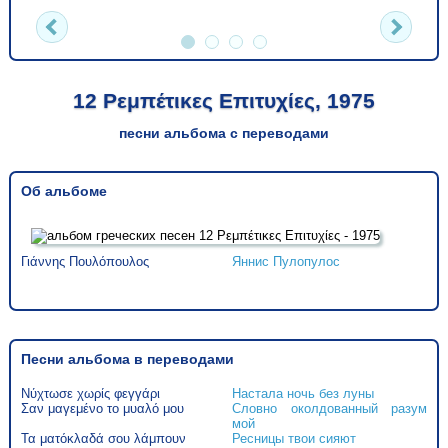
12 Ρεμπέτικες Επιτυχίες, 1975
песни альбома с переводами
Об альбоме
Γιάννης Πουλόπουλος
Яннис Пулопулос
Песни альбома в переводами
Νύχτωσε χωρίς φεγγάρι
Настала ночь без луны
Σαν μαγεμένο το μυαλό μου
Словно околдованный разум
мой
Τα ματόκλαδά σου λάμπουν
Ресницы твои сияют