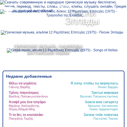
Ελληνικά
Песни
MENU
Эллады
Русский
греческая музыка, переводы
English
греческих песен на русский и
английский языки
Недавно добавленные
Θέλω να γυρίσεις
Я хочу, чтобы ты вернулась
Τ
Γιάννης Βαρδής
Яннис Вардис
Τ
Δ
Τρίτος παγκόσμιος
Третья мировая
Ψ
Βασίλης Παπακωνσταντίνου
Василис Папаконстантину
Γ
Άναψέ μου ένα τσιγάρο
Зажги мне сигарету
Ν
Μιχάλης Χατζηγιάννης
Михалис Хатзияннис
Θέμης Αδαμαντίδης
Темис Адамантидис
Α
Τι το θες το κουταλάκι
Зачем тебе ложечка
Τ
Πασχάλης Τερζής
Пасхалис Терзис
Ά