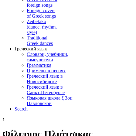
foreign songs
Foreign covers
of Greek songs
Zeibekiko
(dance, rhythm,
style)
Traditional
Greek dances
Греческий язык
Словари, учебники,
самоучители
Грамматика
Примеры в песнях
Греческий язык в
Новосибирске
Греческий язык в
Санкт-Петербурге
Языковая школа ξ Зои
Павловской
Search
↑
Φίλιππος Πλιάτσικας