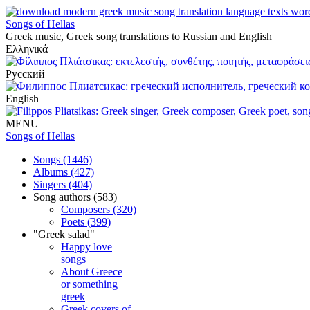
Songs of Hellas
Greek music, Greek song translations to Russian and English
Ελληνικά
Русский
English
MENU
Songs of Hellas
Songs (1446)
Albums (427)
Singers (404)
Song authors (583)
Composers (320)
Poets (399)
"Greek salad"
Happy love
songs
About Greece
or something
greek
Greek covers of