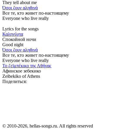
They tell about me
Όσοι ζουν αληθινά
Все те, кто живет по-настоящему
Everyone who live really
Lyrics for the songs
Καληνύχτα
Спокойной ночи
Good night
Όσοι ζουν αληθινά
Все те, кто живет по-настоящему
Everyone who live really
Το ζεϊμπέκικο της Αθήνας
Афинское зебекико
Zeibekiko of Athens
Поделиться:
© 2010-2026, hellas-songs.ru. All rights reserved