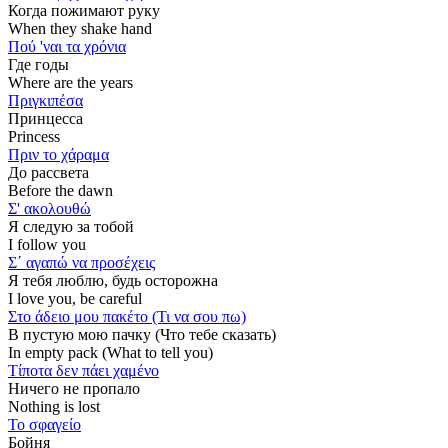
Когда пожимают руку
When they shake hand
Πού 'ναι τα χρόνια
Где годы
Where are the years
Πριγκιπέσα
Принцесса
Princess
Πριν το χάραμα
До рассвета
Before the dawn
Σ' ακολουθώ
Я следую за тобой
I follow you
Σ΄ αγαπώ να προσέχεις
Я тебя люблю, будь осторожна
I love you, be careful
Στο άδειο μου πακέτο (Τι να σου πω)
В пустую мою пачку (Что тебе сказать)
In empty pack (What to tell you)
Τίποτα δεν πάει χαμένο
Ничего не пропало
Nothing is lost
Το σφαγείο
Бойня