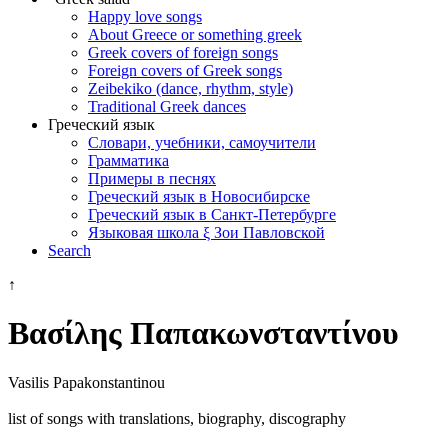
Happy love songs
About Greece or something greek
Greek covers of foreign songs
Foreign covers of Greek songs
Zeibekiko (dance, rhythm, style)
Traditional Greek dances
Греческий язык
Словари, учебники, самоучители
Грамматика
Примеры в песнях
Греческий язык в Новосибирске
Греческий язык в Санкт-Петербурге
Языковая школа ξ Зои Павловской
Search
↑
Βασίλης Παπακωνσταντίνου
Vasilis Papakonstantinou
list of songs with translations, biography, discography