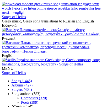
Songs of Hellas
Greek music, Greek song translations to Russian and English
Ελληνικά
Русский
English
MENU
Songs of Hellas
Songs (1446)
Albums (427)
Singers (404)
Song authors (583)
Composers (320)
Poets (399)
"Greek salad"