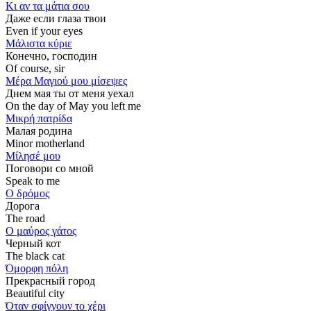
Κι αν τα μάτια σου
Даже если глаза твои
Even if your eyes
Μάλιστα κύριε
Конечно, господин
Of course, sir
Μέρα Μαγιού μου μίσεψες
Днем мая ты от меня уехал
On the day of May you left me
Μικρή πατρίδα
Малая родина
Minor motherland
Μίλησέ μου
Поговори со мной
Speak to me
Ο δρόμος
Дорога
The road
Ο μαύρος γάτος
Черный кот
The black cat
Όμορφη πόλη
Прекрасный город
Beautiful city
Όταν σφίγγουν το χέρι