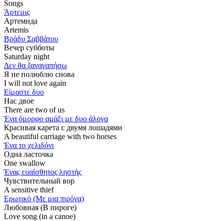
Songs
Άρτεμις
Артемида
Artemis
Βράδυ Σαββάτου
Вечер субботы
Saturday night
Δεν θα ξαναγαπήσω
Я не полюблю снова
I will not love again
Είμαστε δυο
Нас двое
There are two of us
Ένα όμορφο αμάξι με δυο άλογα
Красивая карета с двумя лошадями
A beautiful carriage with two horses
Ένα το χελιδόνι
Одна ласточка
One swallow
Ένας ευαίσθητος ληστής
Чувствительный вор
A sensitive thief
Ερωτικό (Με μια πιρόγα)
Любовная (В пироге)
Love song (in a canoe)