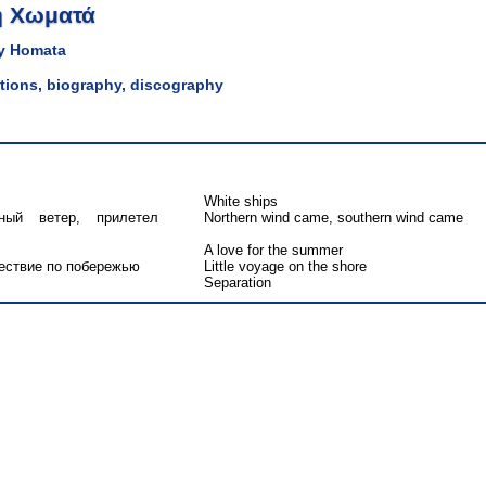
η Χωματά
y Homata
lations, biography, discography
White ships
ный ветер, прилетел
Northern wind came, southern wind came
A love for the summer
ествие по побережью
Little voyage on the shore
Separation