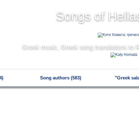
Songs of Hella
Greek music, Greek song translations to 
4)
Song authors (583)
"Greek sal