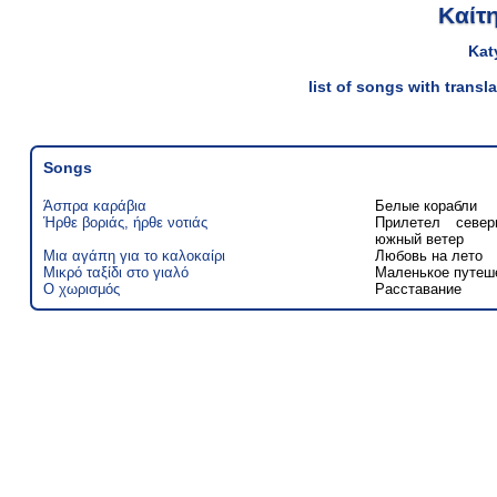
Καίτ
Kat
list of songs with trans
Songs
Άσπρα καράβια
Белые корабли
Ήρθε βοριάς, ήρθε νοτιάς
Прилетел север
южный ветер
Μια αγάπη για το καλοκαίρι
Любовь на лето
Μικρό ταξίδι στο γιαλό
Маленькое путеш
Ο χωρισμός
Расставание