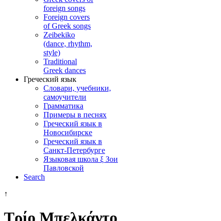
foreign songs
Foreign covers
of Greek songs
Zeibekiko
(dance, rhythm,
style)
Traditional
Greek dances
Греческий язык
Словари, учебники,
самоучители
Грамматика
Примеры в песнях
Греческий язык в
Новосибирске
Греческий язык в
Санкт-Петербурге
Языковая школа ξ Зои
Павловской
Search
↑
Τρίο Μπελκάντο