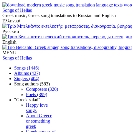
Songs of Hellas
Greek music, Greek song translations to Russian and English
Ελληνικά
Русский
English
MENU
Songs of Hellas
Songs (1446)
Albums (427)
Singers (404)
Song authors (583)
Composers (320)
Poets (399)
"Greek salad"
Happy love
songs
About Greece
or something
greek
Greek covers of