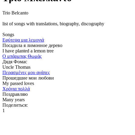
Trio Belcanto
list of songs with translations, biography, discography
Songs
Εφύτεψα μια λεμονιά
Посадила я лимонное дерево
I have planted a lemon tree
Ο μπάρμπας Θωμάς
Дядя Фомас
Uncle Thomas
Περασμένες μου αγάπες
Прошедшие мои любови
My passed loves
Χρόνια πολλά
Поздравляю
Many years
Поделиться:
1