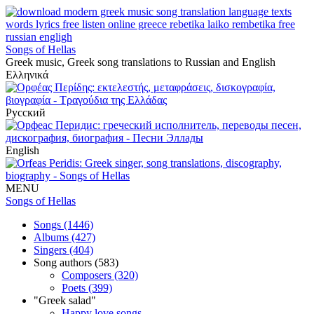
Songs of Hellas
Greek music, Greek song translations to Russian and English
Ελληνικά
Русский
English
MENU
Songs of Hellas
Songs (1446)
Albums (427)
Singers (404)
Song authors (583)
Composers (320)
Poets (399)
"Greek salad"
Happy love songs