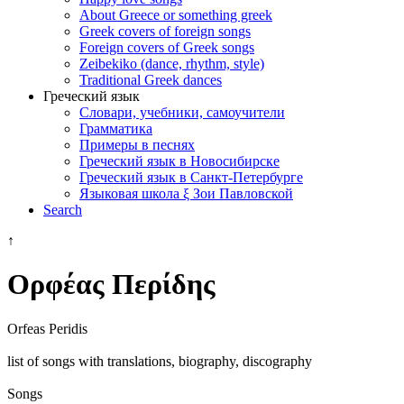
About Greece or something greek
Greek covers of foreign songs
Foreign covers of Greek songs
Zeibekiko (dance, rhythm, style)
Traditional Greek dances
Греческий язык
Словари, учебники, самоучители
Грамматика
Примеры в песнях
Греческий язык в Новосибирске
Греческий язык в Санкт-Петербурге
Языковая школа ξ Зои Павловской
Search
↑
Ορφέας Περίδης
Orfeas Peridis
list of songs with translations, biography, discography
Songs