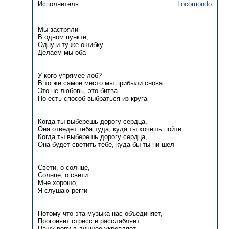
Исполнитель:
Locomondo
Мы застряли
В одном пункте,
Одну и ту же ошибку
Делаем мы оба
У кого упрямее лоб?
В то же самое место мы прибыли снова
Это не любовь, это битва
Но есть способ выбраться из круга
Когда ты выберешь дорогу сердца,
Она отведет тебя туда, куда ты хочешь пойти
Когда ты выберешь дорогу сердца,
Она будет светить тебе, куда бы ты ни шел
Свети, о солнце,
Солнце, о свети
Мне хорошо,
Я слушаю регги
Потому что эта музыка нас объединяет,
Прогоняет стресс и расслабляет.
Нашу веру в лучшее укрепляет,