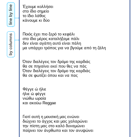
line by line
Έχουμε κολλήσει
στο ίδιο σημείο
το ίδιο λάθος
κάνουμε κι δύο
Ποιός έχει πιο ξερό το κεφάλι
by columns
στο ίδιο μέρος καταλήξαμε πάλι
δεν είναι αγάπη αυτό είναι πάλη
μα υπάρχει τρόπος για να βγούμε από τη ζάλη
Όταν διαλέγεις τον δρόμο της καρδιάς
θα σε πηγαίνει εκεί που θες να πάς
Όταν διαλέγεις τον δρόμο της καρδιάς
θα σε φωτίζει όπου και να πας
Φέγγε ώ ήλιε
ήλιε ώ φέγγε
νιώθω ωραία
και ακούω Reggae
Γιατί αυτή η μουσική μας ενώνει
διώχνει το άγχος και μας χαλαρώνει
την πίστη μας στο καλό δυναμώνει
παίρνει τον άνρθωπο και τον ανυψώνει