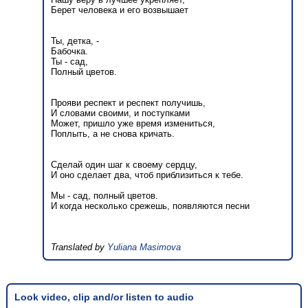
Берет человека и его возвышает
Ты, детка, -
Бабочка.
Ты - сад,
Полный цветов.
Прояви респект и респект получишь,
И словами своими, и поступками
Может, пришло уже время измениться,
Поплыть, а не снова кричать.
Сделай один шаг к своему сердцу,
И оно сделает два, чтоб приблизиться к тебе.
Мы - сад, полный цветов.
И когда несколько срежешь, появляются песни
Translated by
Yuliana Masimova
Look video, clip and/or listen to audio