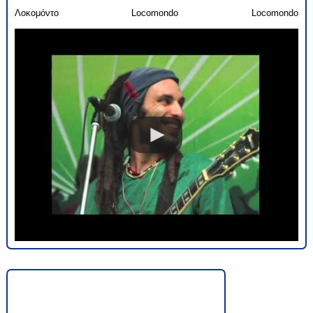
Λοκομόντο
Locomondo
Locomondo