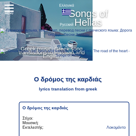
Ελληνικά
Songs of
MENU
Hellas
Русский
English
Greek music, Greek song
translations to Russian and
English
Ο δρόμος της καρδιάς
lyrics translation from greek
Ο δρόμος της καρδιάς
Στίχοι:
Μουσική:
Εκτελεστής:
Λοκομόντο