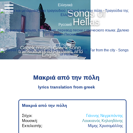
Ελληνικά
Songs of
MENU
Hellas
Русский
English
Greek music, Greek song
translations to Russian and
English
Μακριά από την πόλη
lyrics translation from greek
Μακριά από την πόλη
Στίχοι:
Γιάννης Νεγρεπόντης
Μουσική:
Λουκιανός Κηλαηδόνης
Εκτελεστής:
Μίμης Χρυσομάλλης