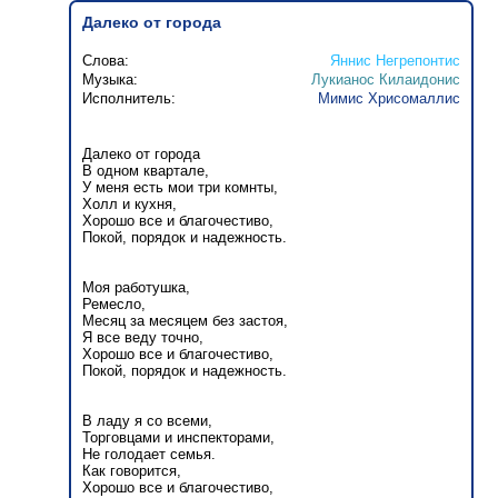
Далеко от города
Слова:
Яннис Негрепонтис
Музыка:
Лукианос Килаидонис
Исполнитель:
Мимис Хрисомаллис
Далеко от города
В одном квартале,
У меня есть мои три комнты,
Холл и кухня,
Хорошо все и благочестиво,
Покой, порядок и надежность.
Моя работушка,
Ремесло,
Месяц за месяцем без застоя,
Я все веду точно,
Хорошо все и благочестиво,
Покой, порядок и надежность.
В ладу я со всеми,
Торговцами и инспекторами,
Не голодает семья.
Как говорится,
Хорошо все и благочестиво,