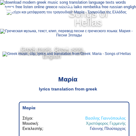
Ελληνικά
Songs of
MENU
Hellas
Русский
Greek music, Greek song
English
translations to Russian and
English
Μαρία
lyrics translation from greek
Μαρία
Στίχοι:
Βασίλης Γιαννόπουλος
Μουσική:
Χριστόφορος Γερμενής
Εκτελεστής:
Γιάννης Πλούταρχος