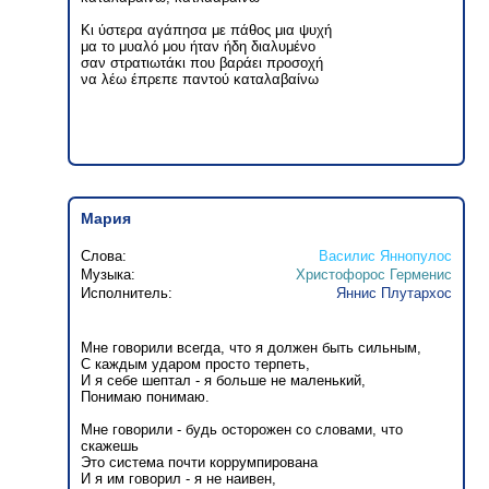
Κι ύστερα αγάπησα με πάθος μια ψυχή
μα το μυαλό μου ήταν ήδη διαλυμένο
σαν στρατιωτάκι που βαράει προσοχή
να λέω έπρεπε παντού καταλαβαίνω
Мария
Слова:
Василис Яннопулос
Музыка:
Христофорос Герменис
Исполнитель:
Яннис Плутархос
Мне говорили всегда, что я должен быть сильным,
C каждым ударом просто терпеть,
И я себе шептал - я больше не маленький,
Понимаю понимаю.
Мне говорили - будь осторожен со словами, что
скажешь
Это система почти коррумпирована
И я им говорил - я не наивен,