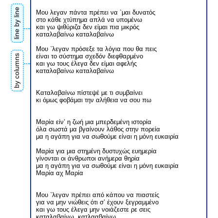
line by line
Μου λεγαν πάντα πρέπει να `μαι δυνατός
στο κάθε χτύπημα απλά να υπομένω
και γω ψιθύριζα δεν είμαι πια μικρός
καταλαβαίνω καταλαβαίνω
Μου `λεγαν πρόσεξε τα λόγια που θα πεις
είναι το σύστημα σχεδόν διεφθαρμένο
by columns
και γω τους έλεγα δεν είμαι αφελής
καταλαβαίνω καταλαβαίνω
Καταλαβαίνω πίστεψέ με τι συμβαίνει
κι όμως φοβάμαι την αλήθεια να σου πω
Μαρία είν’ η ζωή μια μπερδεμένη ιστορία
όλα σωστά μα βγαίνουν λάθος στην πορεία
μα η αγάπη για να σωθούμε είναι η μόνη ευκαιρία
Μαρία για μια στημένη δυστυχώς ευημερία
γίνονται οι άνθρωποι ανήμερα θηρία
μα η αγάπη για να σωθούμε είναι η μόνη ευκαιρία
Μαρία αχ Μαρία
Μου `λεγαν πρέπει από κάπου να πιαστείς
για να μην νιώθεις ότι σ’ έχουν ξεγραμμένο
και γω τους έλεγα μην νοιάζεστε ρε σεις
καταλαβαίνω, κατλααβαίνω