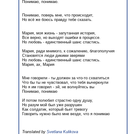
Понимаю, понимаю.
Понимаю, поверь мне, что происходит,
Но всё же боюсь правду тебе сказать.
Мария, моя жизнь - запутанная история,
Все верно, но выходят ошибки в процессе.
Но любовь - единственный шанс спастись.
Мария, ради мнимого, к сожалению, благополучия
Становятся люди дикими зверями
Но любовь - единственный шанс спастись.
Мария, ах, Мария
Мне говорили - ты должен за что-то схватиться
Что бы ты не чувствовал, что тебя вычеркнули
Но я им говорил - эй, не волнуйтесь вы
Понимаю, понимаю
И потом полюбил страстно одну душу,
Но разум мой был уже разрушен
Как солдатик, который бьет тревогу
Говорить нужно было мне везде, что я понимаю
Translated by
Svetlana Kulikova