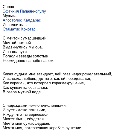
Слова:
Эфтихия Папаяннопулу
Музыка:
Апостолос Калдарас
Исполнитель:
Стаматис Кокотас
С мечтой сумасшедшей,
Мечтой ложной
Выдвинулись мы оба,
И на полпути
Погасли звезды золотые
Неожиданно на небе нашем.
Какая судьба мне завидует, чей глаз недоброжелательный,
И исчезла любовь, до того, как ей порадовался,
Как корабль, что потерпел кораблекрушение,
Как кувшинка осыпалась
В озера мутной воде.
С надеждами немногочисленными,
И пусть даже ложными,
Я жду, что ты вернешься,
Может быть, сбудется
Мечта моя сумасшедшая,
Мечта моя, потерпевшая кораблекрушение.