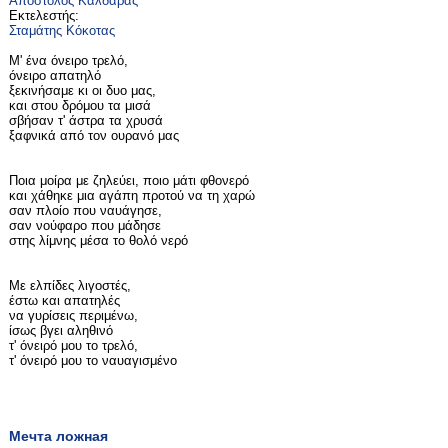
Απόστολος Καλδάρας
Εκτελεστής:
Σταμάτης Κόκοτας
Μ' ένα όνειρο τρελό,
όνειρο απατηλό
ξεκινήσαμε κι οι δυο μας,
και στου δρόμου τα μισά
σβήσαν τ' άστρα τα χρυσά
ξαφνικά από τον ουρανό μας
Ποια μοίρα με ζηλεύει, ποιο μάτι φθονερό
και χάθηκε μια αγάπη προτού να τη χαρώ
σαν πλοίο που ναυάγησε,
σαν νούφαρο που μάδησε
στης λίμνης μέσα το θολό νερό
Με ελπίδες λιγοστές,
έστω και απατηλές
να γυρίσεις περιμένω,
ίσως βγει αληθινό
τ' όνειρό μου το τρελό,
τ' όνειρό μου το ναυαγισμένο
Мечта ложная