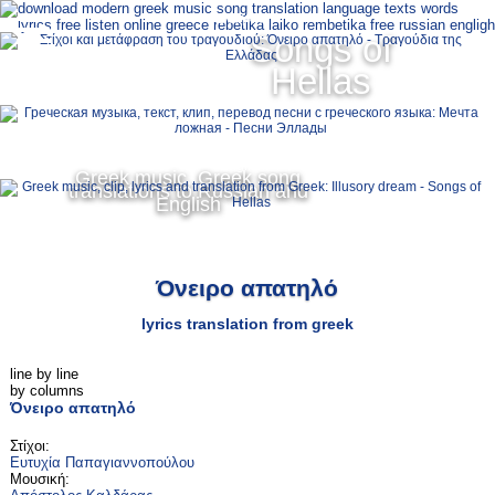
Ελληνικά
Songs of
MENU
Hellas
Русский
English
Greek music, Greek song
translations to Russian and
English
Όνειρο απατηλό
lyrics translation from greek
line by line
by columns
Όνειρο απατηλό
Στίχοι:
Ευτυχία Παπαγιαννοπούλου
Μουσική: