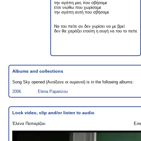
την αγάπη μας που σβήσαμε
έτσι νιώθω που χωρίσαμε
την αγάπη αυτή που σβήσαμε
Να του πείτε αν δεν γυρίσει να με βρεί
δεν θα χαράξει ετούτη η αυγή να του το πείτε
Albums and collections
Song Sky opened (Ανοίξανε οι ουρανοί) is in the following albums:
2006
Elena Paparizou
Look video, clip and/or listen to audio
Έλενα Παπαρίζου
Еле