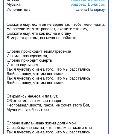
Музыка:
Андреас Бонатсос
Исполнитель:
Елена Папаризу
Скажите ему, если он не вернется, чтобы меня найти,
Не рассветет этот рассвет, скажите это ему,
Скажите ему, что как волна я сгину
В море открытом, вы меня не найдете.
Словно происходит землятресение
И земля разверзается,
Словно приходит смерть
И тело окутывает -
Так я чувствую из-за того, что мы расстались,
Любовь нашу, что мы погасили
Так я чувствую из-за того, что мы расстались,
Любовь нашу, что мы погасили.
Открылись небеса и плачут,
Об эгоизме нашем все говорят,
Несправедливости, греха, не хочет этого Бог,
Мучение - любовь горе.
Словно выплачиваю жизни долги мои
Слезой одиночества, что я должна, скажи мне
Так я чувствую из-за того, что мы расстались,