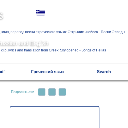
Ελληνικά
s
Русский
Russian and English
English
ad"
Греческий язык
Search
Поделиться: