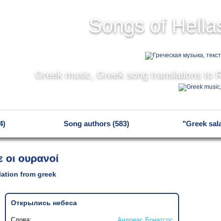
Songs of Hella
Greek music, Greek song translations to 
4)
Song authors (583)
"Greek sal
ε οι ουρανοί
slation from greek
Открылись небеса
Слова:
Андреас Бонатсос