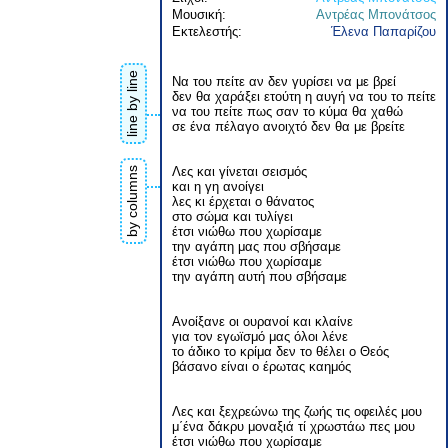
Μουσική:
Αντρέας Μπονάτσος
Εκτελεστής:
Έλενα Παπαρίζου
line by line
Να του πείτε αν δεν γυρίσει να με βρεί
δεν θα χαράξει ετούτη η αυγή να του το πείτε
να του πείτε πως σαν το κύμα θα χαθώ
σε ένα πέλαγο ανοιχτό δεν θα με βρείτε
Λες και γίνεται σεισμός
by columns
και η γη ανοίγει
λες κι έρχεται ο θάνατος
στο σώμα και τυλίγει
έτσι νιώθω που χωρίσαμε
την αγάπη μας που σβήσαμε
έτσι νιώθω που χωρίσαμε
την αγάπη αυτή που σβήσαμε
Ανοίξανε οι ουρανοί και κλαίνε
για τον εγωϊσμό μας όλοι λένε
το άδικο το κρίμα δεν το θέλει ο Θεός
βάσανο είναι ο έρωτας καημός
Λες και ξεχρεώνω της ζωής τις οφειλές μου
μ΄ένα δάκρυ μοναξιά τί χρωστάω πες μου
έτσι νιώθω που χωρίσαμε