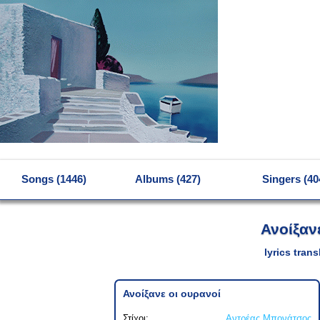
MENU
Songs (1446)
Albums (427)
Singers (40
Ανοίξαν
lyrics tran
Ανοίξανε οι ουρανοί
Στίχοι:
Αντρέας Μπονάτσος