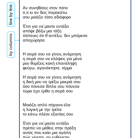
line by line
Αν συνηθίσεις στον πάτο
ό,τι κι αν δεις παρακάτω
σου μοιάζει τόσο αδιάφορο
Έτσι για να΄μαστε εντάξει
απόψε βάζω μια τάξη
πίστευες ότι θ΄αντέξω, δεν μπόρεσα
by columns
αποχώρησα
Η σειρά σου να γίνεις ανάμνηση
η σειρά σου να κλάψεις για μένα
μου θυμίζεις κακή επανάληψη
φεύγω, αγανάκτησα, τέρμα
Η σειρά σου να γίνεις ανάμνηση
η δική μου να τρέξω μακριά σου
όσο πόνεσα δίπλα σου πόνεσα
τώρα έχει έρθει η σειρά σου
Μοιάζει απλό πήγαινε-έλα
η λογική με την τρέλα
το κάνω πλέον εξαιτίας σου
Έτσι για να΄μαστε εντάξει
πρέπει να μάθεις στην πράξη
αυτός που καίει μια αγάπη
πώς γίνεται, αν ευθύνεται