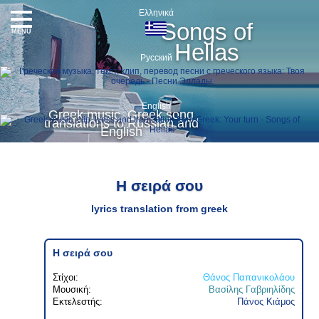
Ελληνικά
Songs of
MENU
Hellas
Русский
English
Greek music, Greek song
translations to Russian and
English
Η σειρά σου
lyrics translation from greek
Η σειρά σου
Στίχοι:
Θάνος Παπανικολάου
Μουσική:
Βασίλης Γαβριηλίδης
Εκτελεστής:
Πάνος Κιάμος