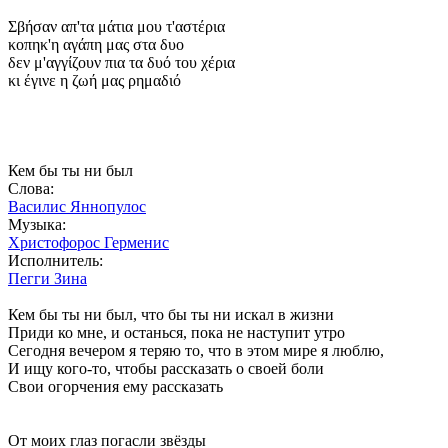
Σβήσαν απ'τα μάτια μου τ'αστέρια
κοπηκ'η αγάπη μας στα δυο
δεν μ'αγγίζουν πια τα δυό του χέρια
κι έγινε η ζωή μας ρημαδιό
Кем бы ты ни был
Слова:
Василис Яннопулос
Музыка:
Христофорос Герменис
Исполнитель:
Пегги Зина
Кем бы ты ни был, что бы ты ни искал в жизни
Приди ко мне, и останься, пока не наступит утро
Сегодня вечером я теряю то, что в этом мире я люблю,
И ищу кого-то, чтобы рассказать о своей боли
Свои огорчения ему рассказать
От моих глаз погасли звёзды