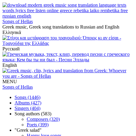
Songs of Hellas
Greek music, Greek song translations to Russian and English
Ελληνικά
Русский
English
MENU
Songs of Hellas
Songs (1446)
Albums (427)
Singers (404)
Song authors (583)
Composers (320)
Poets (399)
"Greek salad"
Happy love songs