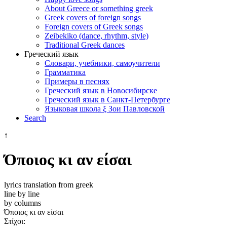
About Greece or something greek
Greek covers of foreign songs
Foreign covers of Greek songs
Zeibekiko (dance, rhythm, style)
Traditional Greek dances
Греческий язык
Словари, учебники, самоучители
Грамматика
Примеры в песнях
Греческий язык в Новосибирске
Греческий язык в Санкт-Петербурге
Языковая школа ξ Зои Павловской
Search
↑
Όποιος κι αν είσαι
lyrics translation from greek
line by line
by columns
Όποιος κι αν είσαι
Στίχοι: