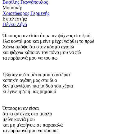
Βασίλης Γιαννόπουλος
Μουσική:
Χριστόφορος Γερμενής
Εκτελεστής:
Πέγκυ Ζήνα
Όποιος κι αν είσαι ότι κι αν ψάχνεις στη ζωή
έλα κοντά μου και μείνε μέχρι να'ρθει το πρωί
Χάνω απόψε ότι στον κόσμο αγαπώ
και ψάχνω κάποιον τον πόνο μου να πώ
τα παράπονά μου να του πω
Σβήσαν απ'τα μάτια μου τ'αστέρια
κοπηκ'η αγάπη μας στα δυο
δεν μ'αγγίζουν πια τα δυό του χέρια
κι έγινε η ζωή μας ρημαδιό
Όποιος κι αν είσαι
ότι κι αν έχιες στο μυαλό
μείνε κοντά μου
και μη μ'αφήνεις σε παρακαλώ
τα παράπονά μου να σου πω