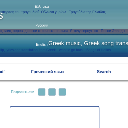
Ελληνικά
s
Русский
Greek music, Greek song transl
English
ad"
Греческий язык
Search
Поделиться: