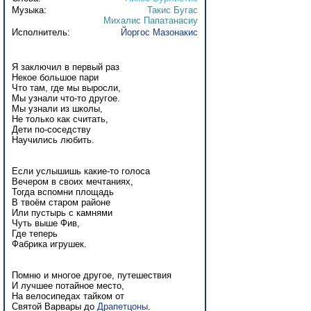
Музыка:
Такис Бугас
Михалис Папатанасиу
Исполнитель:
Йоргос Мазонакис
Я заключил в первый раз
Некое большое пари
Что там, где мы выросли,
Мы узнали что-то другое.
Мы узнали из школы,
Не только как считать,
Дети по-соседству
Научились любить.
Если услышишь какие-то голоса
Вечером в своих мечтаниях,
Тогда вспомни площадь
В твоём старом районе
Или пустырь с камнями
Чуть выше Фив,
Где теперь
Фабрика игрушек.
Помню и многое другое, путешествия
И лучшее потайное место,
На велосипедах тайком от
Святой Варвары до
Драпетцоны
.