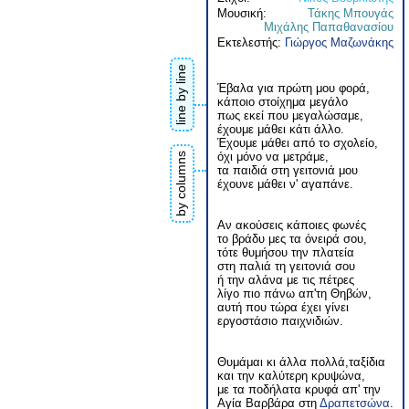
Μουσική:
Τάκης Μπουγάς
Μιχάλης Παπαθανασίου
Εκτελεστής:
Γιώργος Μαζωνάκης
line by line
Έβαλα για πρώτη μου φορά,
κάποιο στοίχημα μεγάλο
πως εκεί που μεγαλώσαμε,
έχουμε μάθει κάτι άλλο.
Έχουμε μάθει από το σχολείο,
όχι μόνο να μετράμε,
by columns
τα παιδιά στη γειτονιά μου
έχουνε μάθει ν' αγαπάνε.
Αν ακούσεις κάποιες φωνές
το βράδυ μες τα όνειρά σου,
τότε θυμήσου την πλατεία
στη παλιά τη γειτονιά σου
ή την αλάνα με τις πέτρες
λίγο πιο πάνω απ'τη Θηβών,
αυτή που τώρα έχει γίνει
εργοστάσιο παιχνιδιών.
Θυμάμαι κι άλλα πολλά,ταξίδια
και την καλύτερη κρυψώνα,
με τα ποδήλατα κρυφά απ' την
Αγία Βαρβάρα στη
Δραπετσώνα
.