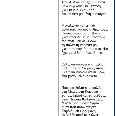
Στον Αϊ Διονύση έχω μεθύσει
με δυο φίλους μια Τετάρτη,
για μια γκόμενα καλή
που τελικά μου βγήκε σκάρτη.
Μεγαλώνω και ξεχνώ
μόνο τους κακούς ανθρώπους.
Όσους μιλούσαν με βρισιές,
γιατί ποτέ δε μάθαν τρόπους.
Μα ποτέ μου δε ξεχνώ
τη παλιά τη γειτονιά μου,
γιατί στο παγκάκι της πλατείας
έχω χαράξει τα όνειρά μου.
Θέλω να γυρίσω στα παλιά.
Θέλω την παλιά μου γειτονιά.
Θέλω να γυρίσω να σε βρω,
ένα βράδυ είναι αρκετό.
Πάω μια βόλτα στα παλιά,
στη Νίκαια,στη Κοκκινιά
θα πιω κρασί και θα μεθύσω,
στον Πειραιά θα ξενυχτήσω.
Μεγάλωσα, νοστάλγησα
αυτά που πίσω άφησα.
Καρδιά μου είσαι μόνη,
το βράδυ αυτό με λιώνει.