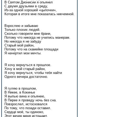
В Святом Дионисии я опьянел
С двумя друзьями в среду,
Из-за одной хорошей «цыпочки»,
Которая в итоге мне показалась никчемной.
Взрослею и забываю
Только плохих людей.
Сколько говорили мне брани,
Потому что никогда не учились манерам.
Но никогда я не забуду
Старый мой район,
Потому что на скамейке площади
Я начертил мои мечты.
Я хочу вернуться в прошлое.
Хочу в мой старый район,
Я хочу вернуться, чтобы тебя найти
Одного вечера достаточно.
Я гуляю в прошлом,
В Никее, в Кокинье
Я выпью вина и опьянею,
В Пирее я проведу ночь без сна.
Повзрослел, истосковался
По тому, что позади оставил.
Сердце моё, ты одиноко,
Этот вечер меня истощает.