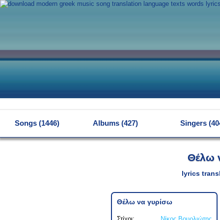
MENU
Songs (1446)
Albums (427)
Singers (40
Θέλω 
lyrics tran
Θέλω να γυρίσω
Στίχοι:
Νίκος Βουρλιώτης