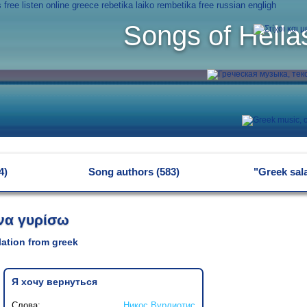
Songs of Hella
4)
Song authors (583)
"Greek sal
να γυρίσω
slation from greek
Я хочу вернуться
Слова:
Никос Вурлиотис