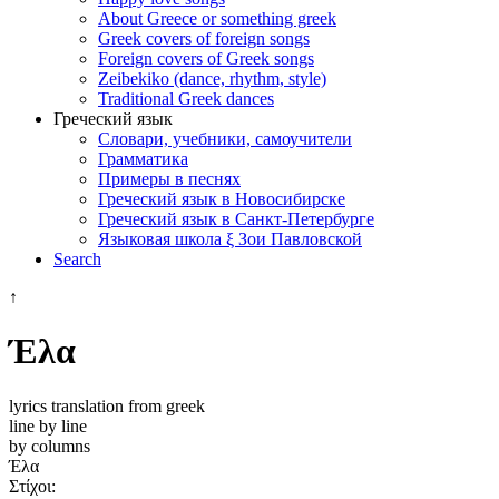
About Greece or something greek
Greek covers of foreign songs
Foreign covers of Greek songs
Zeibekiko (dance, rhythm, style)
Traditional Greek dances
Греческий язык
Словари, учебники, самоучители
Грамматика
Примеры в песнях
Греческий язык в Новосибирске
Греческий язык в Санкт-Петербурге
Языковая школа ξ Зои Павловской
Search
↑
Έλα
lyrics translation from greek
line by line
by columns
Έλα
Στίχοι: