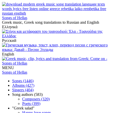
Songs of Hellas
Greek music, Greek song translations to Russian and English
Ελληνικά
Русский
English
MENU
Songs of Hellas
Songs (1446)
Albums (427)
Singers (404)
Song authors (583)
Composers (320)
Poets (399)
"Greek salad"
Happy love songs