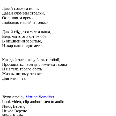
Давай сожжем ночи,
Давай сломаем стрелки,
Остановим время
Любовью нашей и только
Давай сбудется мечта наша,
Ведь мы этого хотим оба,
В опьянении забытые,
И жар наш поднимется
Каждый час я хочу быть с тобой,
Просыпаться всегда с именем твоим
И из тела твоего брать
Жизнь, потому что все
Для меня - ты.
Translated by
Marina Boronina
Look video, clip and/or listen to audio
Νίκος Βέρτης
Никос Вертис
Nikos Berths