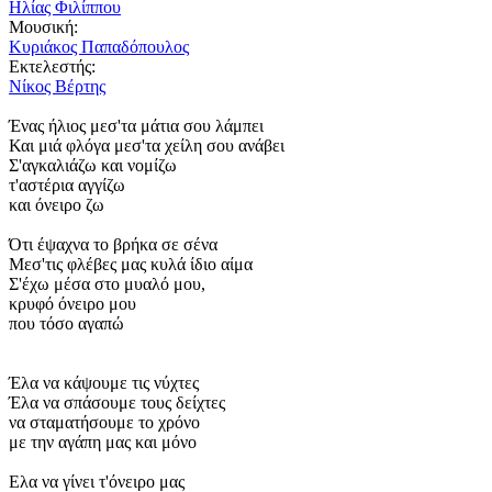
Ηλίας Φιλίππου
Μουσική:
Κυριάκος Παπαδόπουλος
Εκτελεστής:
Νίκος Βέρτης
Ένας ήλιος μεσ'τα μάτια σου λάμπει
Και μιά φλόγα μεσ'τα χείλη σου ανάβει
Σ'αγκαλιάζω και νομίζω
τ'αστέρια αγγίζω
και όνειρο ζω
Ότι έψαχνα το βρήκα σε σένα
Μεσ'τις φλέβες μας κυλά ίδιο αίμα
Σ'έχω μέσα στο μυαλό μου,
κρυφό όνειρο μου
που τόσο αγαπώ
Έλα να κάψουμε τις νύχτες
Έλα να σπάσουμε τους δείχτες
να σταματήσουμε το χρόνο
με την αγάπη μας και μόνο
Ελα να γίνει τ'όνειρο μας