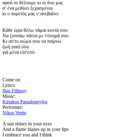
αφού το θέλουμε κι οι δυο μας
σ' ένα μεθύσι ξεχασμένοι
κι ο πυρετός μας ν' ανεβαίνει
Κάθε ώρα θέλω νάμαι κοντά σου
Να ξυπνάω πάντα με τ'όνομά σου
Κι απ'το σώμα σου να παίρνω
ζωή γιατί όλα
γιά μένα είσ'εσύ
Come on
Lyrics:
Ilias Fillipoy
Music:
Kiriakos Papadopoylos
Performer:
Nikos Vertis
A sun shines in your eyes
And a flame blazes up in your lips
I embrace you and I think