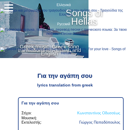
Ελληνικά
Songs of
MENU
Hellas
Русский
English
Greek music, Greek song
translations to Russian and
English
Για την αγάπη σου
lyrics translation from greek
Για την αγάπη σου
Στίχοι:
Κωνσταντίνος Οδυσσέως
Μουσική:
Εκτελεστής:
Γιώργος Παπαδόπουλος