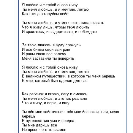
Я люблю и с тобой снова живу
Ты меня любишь, и я мечтаю, летаю
Как птица в голубом небе
Ты меня любишь, и у меня есть сила сказать
Что я живу лишь, чтобы тебя любить
И сражаюсь, и выдерживаю, и побеждаю
За твою любовь я буду сражусь
И все битвы свои выиграю
И раны свою все залечу
Меня заставила ты поверить
Я люблю и с тобой снова живу
Ты меня любишь, и я мечтаю, летаю
В великом путешествии, в которое ты меня берешь
В мир, который был сделан для нас
Как ребенок я играю, бегу и смеюсь
Ты меня любишь, и это так реально
Что я живу, и верю, и ищу
Ты обо мне заботишься, обо мне беспокоишься, меня
берешь
В путешествия ума и сердца
Ты мне даришь все
Не прося чего-то взамен