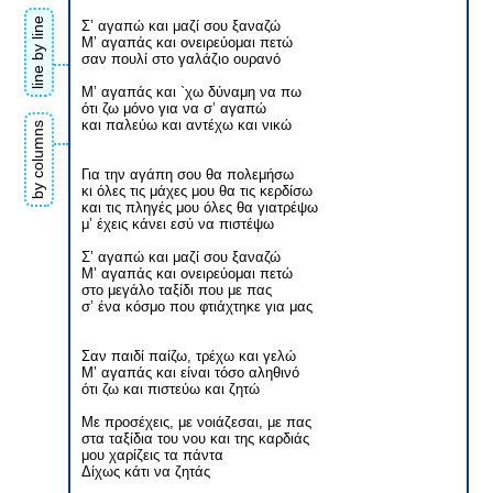
line by line
Σ’ αγαπώ και μαζί σου ξαναζώ
Μ’ αγαπάς και ονειρεύομαι πετώ
σαν πουλί στο γαλάζιο ουρανό
Μ’ αγαπάς και `χω δύναμη να πω
ότι ζω μόνο για να σ’ αγαπώ
και παλεύω και αντέχω και νικώ
by columns
Για την αγάπη σου θα πολεμήσω
κι όλες τις μάχες μου θα τις κερδίσω
και τις πληγές μου όλες θα γιατρέψω
μ’ έχεις κάνει εσύ να πιστέψω
Σ’ αγαπώ και μαζί σου ξαναζώ
Μ’ αγαπάς και ονειρεύομαι πετώ
στο μεγάλο ταξίδι που με πας
σ’ ένα κόσμο που φτιάχτηκε για μας
Σαν παιδί παίζω, τρέχω και γελώ
Μ’ αγαπάς και είναι τόσο αληθινό
ότι ζω και πιστεύω και ζητώ
Με προσέχεις, με νοιάζεσαι, με πας
στα ταξίδια του νου και της καρδιάς
μου χαρίζεις τα πάντα
Δίχως κάτι να ζητάς