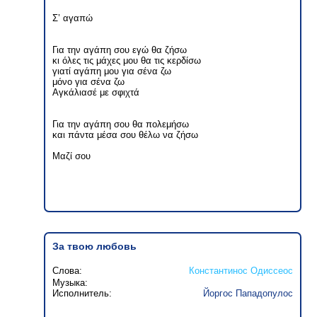
Σ’ αγαπώ
Για την αγάπη σου εγώ θα ζήσω
κι όλες τις μάχες μου θα τις κερδίσω
γιατί αγάπη μου για σένα ζω
μόνο για σένα ζω
Αγκάλιασέ με σφιχτά
Για την αγάπη σου θα πολεμήσω
και πάντα μέσα σου θέλω να ζήσω
Μαζί σου
За твою любовь
Слова:
Константинос Одиссеос
Музыка:
Исполнитель:
Йоргос Пападопулос